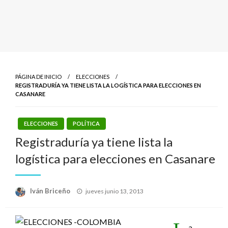
PÁGINA DE INICIO
ELECCIONES
REGISTRADURÍA YA TIENE LISTA LA LOGÍSTICA PARA ELECCIONES EN
CASANARE
ELECCIONES
POLÍTICA
Registraduría ya tiene lista la
logística para elecciones en Casanare
Publicado
Iván Briceño
jueves junio 13, 2013
el
a