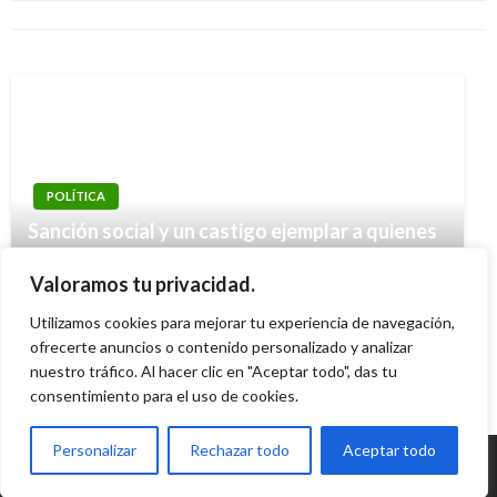
Manuel Reyes Beltran
miércoles agosto 24, 2016
Andres Felipe Gama
martes febrero 6, 2018
POLÍTICA
TEMA DEL DÍA
Sanción social y un castigo ejemplar a quienes
Duque al Eln: Sólo si cesa acciones criminales y
amenazan a profesionales de la salud, plantea
libera secuestrados habrá dialogo
Valoramos tu privacidad.
Duque
exploratorio
Utilizamos cookies para mejorar tu experiencia de navegación,
Ariel Cabrera
miércoles junio 10, 2020
Ariel Cabrera
ofrecerte anuncios o contenido personalizado y analizar
sábado septiembre 8, 2018
nuestro tráfico. Al hacer clic en "Aceptar todo", das tu
consentimiento para el uso de cookies.
Personalizar
Rechazar todo
Aceptar todo
© Radio Santa Fe 1070 am