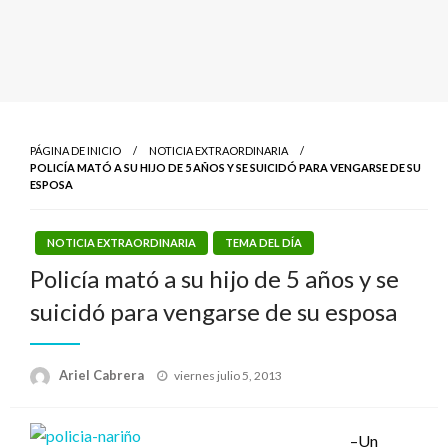
PÁGINA DE INICIO
NOTICIA EXTRAORDINARIA
POLICÍA MATÓ A SU HIJO DE 5 AÑOS Y SE SUICIDÓ PARA VENGARSE DE SU
ESPOSA
NOTICIA EXTRAORDINARIA
TEMA DEL DÍA
Policía mató a su hijo de 5 años y se
suicidó para vengarse de su esposa
Publicado
Ariel Cabrera
viernes julio 5, 2013
el
–Un