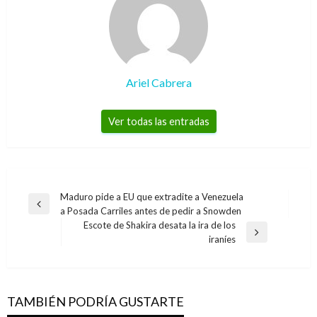
Ariel Cabrera
Ver todas las entradas
Navegación
Maduro pide a EU que extradite a Venezuela
Entrada
a Posada Carriles antes de pedir a Snowden
de
anterior
Escote de Shakira desata la ira de los
entradas
TEMA DEL DÍA
Entrada
iraníes
NOTICIA EXTRAORDINARIA
siguiente
Firma del acuerdo final: En histórica ceremonia
Fiscal Martínez revelará nombres de
Gobierno y Farc cierran negociaciones para
reconocidas empresas que están al servicio de
terminar 50 años de guerra
TAMBIÉN PODRÍA GUSTARTE
las Farc