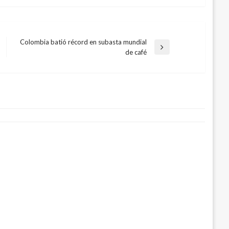
Colombia batió récord en subasta mundial
Entrada
de café
siguiente
ades para superar dificultades en la
io
2018