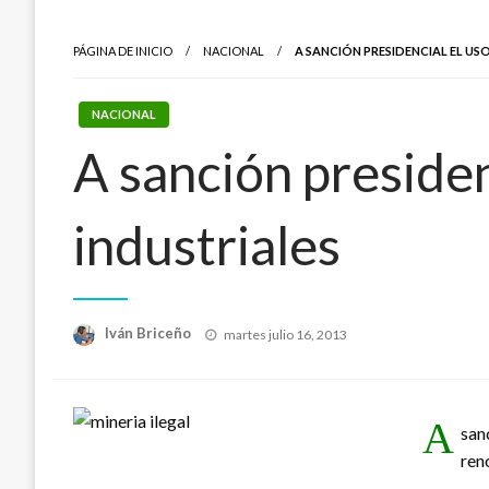
PÁGINA DE INICIO
NACIONAL
A SANCIÓN PRESIDENCIAL EL US
NACIONAL
A sanción presiden
industriales
Publicado
Iván Briceño
martes julio 16, 2013
el
A
san
ren