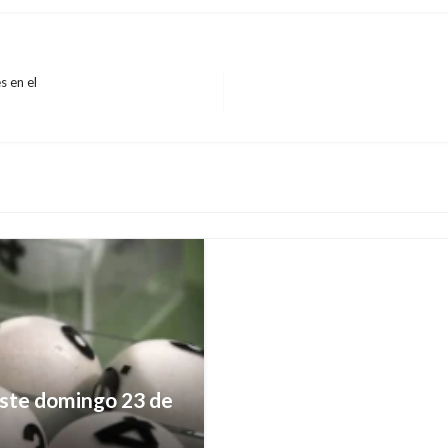
s en el
ESTADO DE LAS VÍAS
Cronograma de activid
vía Bogotá-Villavicenc
Iván Briceño
domingo agosto 19, 
este domingo 23 de