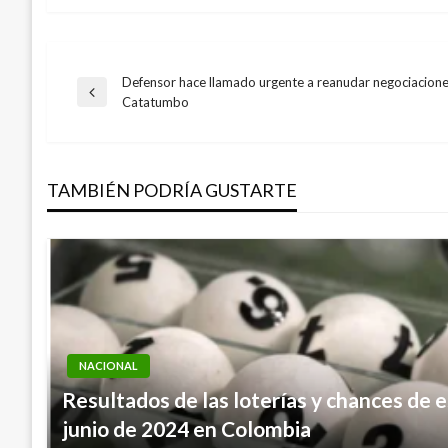
Defensor hace llamado urgente a reanudar negociacione
Navegación
Entrada
Catatumbo
anterior
de
TAMBIÉN PODRÍA GUSTARTE
entradas
NACIONAL
Resultados de las loterías y chances de 
junio de 2024 en Colombia