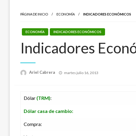
PÁGINA DE INICIO
ECONOMÍA
INDICADORES ECONÓMICOS
ECONOMÍA
INDICADORES ECONÓMICOS
Indicadores Econ
Publicado
Ariel Cabrera
martes julio 16, 2013
el
Dólar
(TRM)
:
Dólar casa de cambio:
Compra: