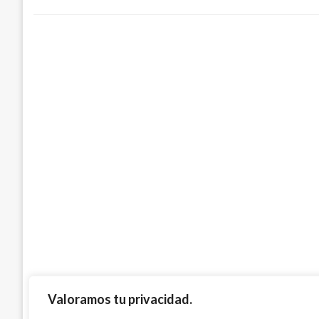
ECONOMÍA
Empresarios buscan hacer fuertes las re
con EE.UU.
Manuel Reyes Beltran
jueves mayo 18, 2017
Valoramos tu privacidad.