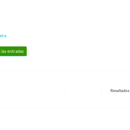
rera
 las entradas
Resultados 
Entrada
siguiente