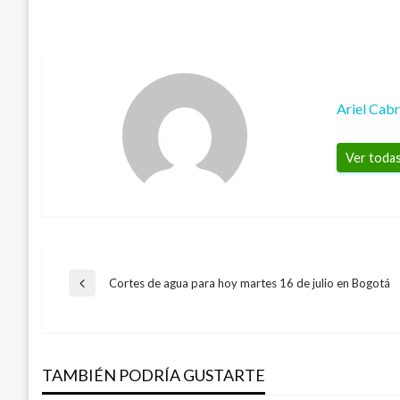
Ariel Cab
Ver todas
Navegación
Cortes de agua para hoy martes 16 de julio en Bogotá
Entrada
anterior
de
ECONOMÍA
Ramo celebra el mes mundial del pan
TAMBIÉN PODRÍA GUSTARTE
entradas
Iván Briceño
lunes octubre 29, 2018