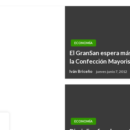
ECONOMÍA
El GranSan espera más
laciones comerciales
la Confección Mayori
Iván Briceño
jueves junio 7, 2012
ECONOMÍA