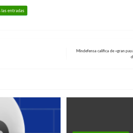
 las entradas
Mindefensa califica de «gran pa
Entrada
d
siguiente