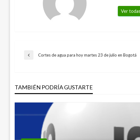
Ver todas
Navegación
Cortes de agua para hoy martes 23 de julio en Bogotá
Entrada
anterior
de
TAMBIÉN PODRÍA GUSTARTE
entradas