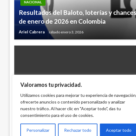
NACIONAL
Resultados del Baloto, loterías y chance
de enero de 2026 en Colombia
Ariel Cabrera
sábado enero 3, 2026
Valoramos tu privacidad.
RESULTADOS DE LAS LOTERÍAS
Resultados de las loterias del martes 25
Utilizamos cookies para mejorar tu experiencia de navegación
ofrecerte anuncios o contenido personalizado y analizar
Colombia
nuestro tráfico. Al hacer clic en "Aceptar todo", das tu
Giovanni Alarcón M.
miércoles noviembre 26, 2008
consentimiento para el uso de cookies.
Personalizar
Rechazar todo
Aceptar todo