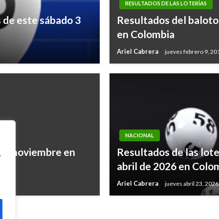
RESULTADOS DE LAS LOTERÍAS
s de este sábado 3
Resultados del baloto 
en Colombia
Ariel Cabrera
jueves febrero 9, 20
NACIONAL
 de noviembre en
Resultados de las lote
,
abril de 2026 en Colo
Ariel Cabrera
jueves abril 23, 2026