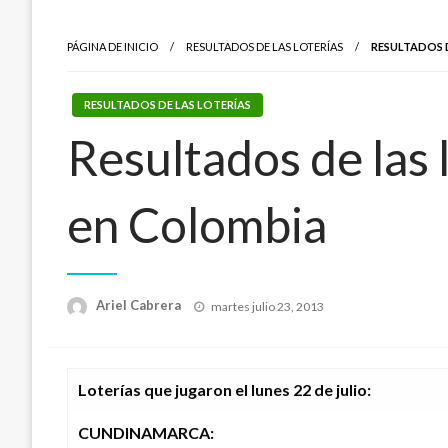
PÁGINA DE INICIO
RESULTADOS DE LAS LOTERÍAS
RESULTADOS D
RESULTADOS DE LAS LOTERÍAS
Resultados de las l
en Colombia
Publicado
Ariel Cabrera
martes julio 23, 2013
el
Loterías que jugaron el lunes 22 de julio
:
CUNDINAMARCA: