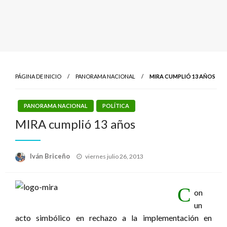
PÁGINA DE INICIO
PANORAMA NACIONAL
MIRA CUMPLIÓ 13 AÑOS
PANORAMA NACIONAL
POLÍTICA
MIRA cumplió 13 años
Publicado
Iván Briceño
viernes julio 26, 2013
el
C
on
un
acto simbólico en rechazo a la implementación en