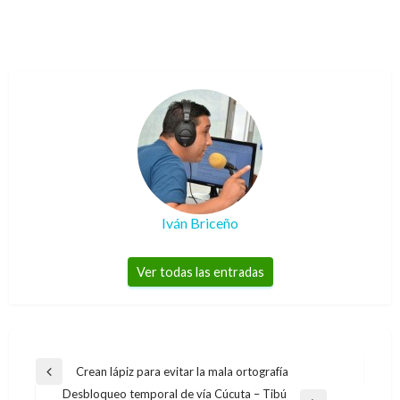
Iván Briceño
Ver todas las entradas
Navegación
Crean lápiz para evitar la mala ortografía
Entrada
de
Desbloqueo temporal de vía Cúcuta – Tibú
anterior