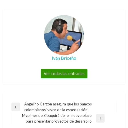
Iván Briceño
Ver todas las entradas
Navegación
Angelino Garzón asegura que los bancos
Entrada
colombianos ‘viven de la especulación’
de
anterior
Mypimes de Zipaquirá tienen nuevo plazo
entradas
Entrada
para presentar proyectos de desarrollo
siguiente