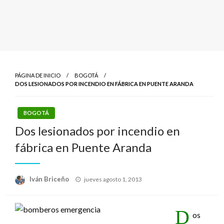
PÁGINA DE INICIO
BOGOTÁ
DOS LESIONADOS POR INCENDIO EN FÁBRICA EN PUENTE ARANDA
BOGOTÁ
Dos lesionados por incendio en
fábrica en Puente Aranda
Publicado
Iván Briceño
jueves agosto 1, 2013
el
D
os