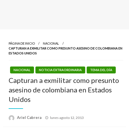
PÁGINA DE INICIO
NACIONAL
CAPTURAN A EXMILITAR COMO PRESUNTO ASESINO DE COLOMBIANA EN
ESTADOS UNIDOS
NACIONAL
NOTICIA EXTRAORDINARIA
TEMA DEL DÍA
Capturan a exmilitar como presunto
asesino de colombiana en Estados
Unidos
Publicado
Ariel Cabrera
lunes agosto 12, 2013
el