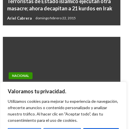
Terroristas de Estado islámico ejecutan otra
diálogos con Eln por una solución dialogada al
masacre; ahora decapitan a 21 kurdos en Irak
conflicto
Ariel Cabrera
domingo febrero 22, 2015
Manuel Reyes Beltran
jueves noviembre 29, 2018
NACIONAL
ATLÁNTICO
Fiscalía asume investigación por ataque a
Policía pide no divulgar por WhatsApp vídeo
Valoramos tu privacidad.
soldados en Boyacá
de niña abusada en Barranquilla
Utilizamos cookies para mejorar tu experiencia de navegación,
Giovanni Alarcón M.
martes octubre 27, 2015
Iván Briceño
ofrecerte anuncios o contenido personalizado y analizar
viernes mayo 5, 2017
nuestro tráfico. Al hacer clic en "Aceptar todo", das tu
consentimiento para el uso de cookies.