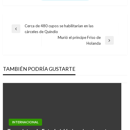
Navegación
Cerca de 480 cupos se habilitarían en las
Entrada
cárceles de Quindio
de
anterior
Murió el príncipe Friso de
entradas
Entrada
Holanda
siguiente
TAMBIÉN PODRÍA GUSTARTE
NOTICIA EXTRAORDINARIA
INTERNACIONAL
Comisión de Paz del Senado urge restablecer