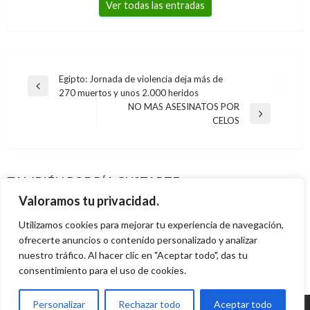
Ver todas las entradas
Navegación
Egipto: Jornada de violencia deja más de
Entrada
270 muertos y unos 2.000 heridos
de
anterior
NO MAS ASESINATOS POR
entradas
Entrada
CELOS
siguiente
CIENCIA Y TECNOLOGÍA
CIENCIA Y TECNOLOGÍA
Un pastuso está entre los 1.057
CIENCIA Y TECNOLOGÍA
Crean alianza tecno-deportiva en beneficio de
preseleccionado para viajar a Marte
CIENCIA Y TECNOLOGÍA
TAMBIÉN PODRÍA GUSTARTE
Apple Inc. presentará el iPhone 6 a través de
los niños del Atlántico
Pilas de azucar: duran cuatro veces más y no
Paola Hernandez
sábado enero 4, 2014
Valoramos tu privacidad.
streaming desde Cupertino
Paola Hernandez
martes diciembre 10, 2013
dañan el planeta
Utilizamos cookies para mejorar tu experiencia de navegación,
Juan Sebastián Obando
viernes septiembre 5, 2014
Margarita Bedoya
ofrecerte anuncios o contenido personalizado y analizar
miércoles enero 22, 2014
nuestro tráfico. Al hacer clic en "Aceptar todo", das tu
consentimiento para el uso de cookies.
Personalizar
Rechazar todo
Aceptar todo