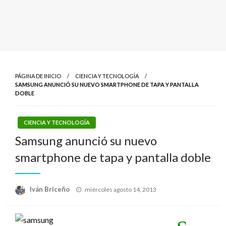
PÁGINA DE INICIO
CIENCIA Y TECNOLOGÍA
SAMSUNG ANUNCIÓ SU NUEVO SMARTPHONE DE TAPA Y PANTALLA
DOBLE
CIENCIA Y TECNOLOGÍA
Samsung anunció su nuevo
smartphone de tapa y pantalla doble
Publicado
Iván Briceño
miércoles agosto 14, 2013
el