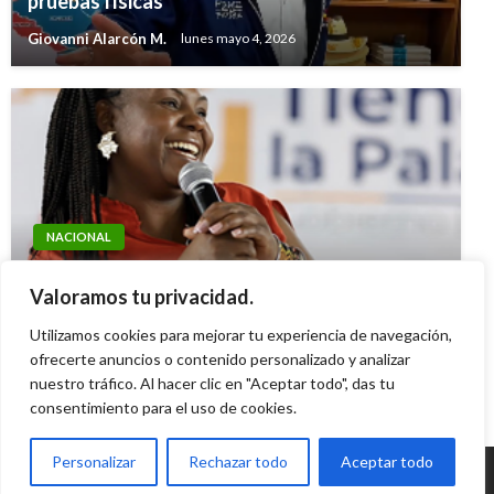
pruebas físicas
Giovanni Alarcón M.
lunes mayo 4, 2026
NACIONAL
NACIONAL
Ejército presta ayuda humanitaria a joven
Petro refuta críticas a viaje de Francia
madre de Timbiquí que perdió a su pequeño
Valoramos tu privacidad.
Márquez al África: «Es racismo puro y simple»
hijo
Utilizamos cookies para mejorar tu experiencia de navegación,
Ariel Cabrera
miércoles mayo 10, 2023
Manuel Reyes Beltran
ofrecerte anuncios o contenido personalizado y analizar
lunes diciembre 3, 2018
nuestro tráfico. Al hacer clic en "Aceptar todo", das tu
consentimiento para el uso de cookies.
Personalizar
Rechazar todo
Aceptar todo
© Radio Santa Fe 1070 am