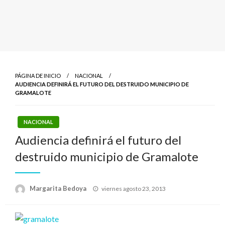
PÁGINA DE INICIO
NACIONAL
AUDIENCIA DEFINIRÁ EL FUTURO DEL DESTRUIDO MUNICIPIO DE
GRAMALOTE
NACIONAL
Audiencia definirá el futuro del
destruido municipio de Gramalote
Publicado
Margarita Bedoya
viernes agosto 23, 2013
el