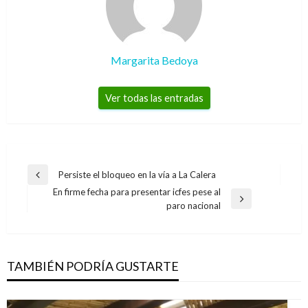
Margarita Bedoya
Ver todas las entradas
Navegación
Persiste el bloqueo en la vía a La Calera
Entrada
de
En firme fecha para presentar icfes pese al
anterior
Entrada
paro nacional
entradas
siguiente
TAMBIÉN PODRÍA GUSTARTE