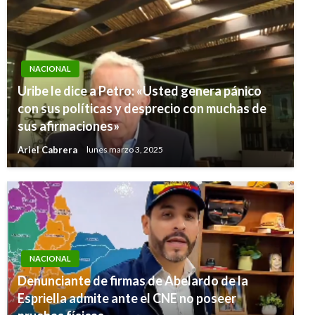
NACIONAL
Uribe le dice a Petro: «Usted genera pánico
con sus políticas y desprecio con muchas de
sus afirmaciones»
Ariel Cabrera
lunes marzo 3, 2025
NACIONAL
Denunciante de firmas de Abelardo de la
Espriella admite ante el CNE no poseer