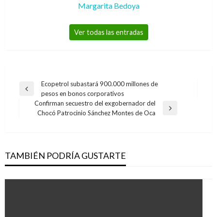
Margarita Bedoya
Ver todas las entradas
Navegación
Ecopetrol subastará 900.000 millones de
Entrada
pesos en bonos corporativos
de
anterior
Confirman secuestro del exgobernador del
entradas
Entrada
Chocó Patrocinio Sánchez Montes de Oca
siguiente
TAMBIÉN PODRÍA GUSTARTE