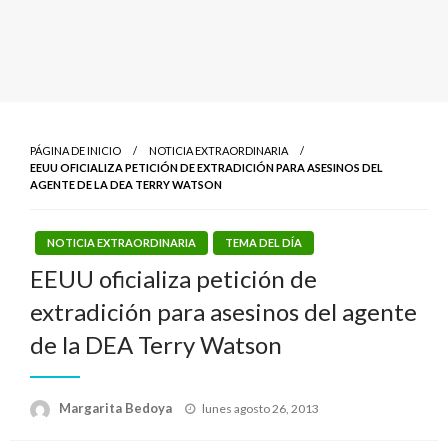
PÁGINA DE INICIO
NOTICIA EXTRAORDINARIA
EEUU OFICIALIZA PETICIÓN DE EXTRADICIÓN PARA ASESINOS DEL
AGENTE DE LA DEA TERRY WATSON
NOTICIA EXTRAORDINARIA
TEMA DEL DÍA
EEUU oficializa petición de
extradición para asesinos del agente
de la DEA Terry Watson
Publicado
Margarita Bedoya
lunes agosto 26, 2013
el