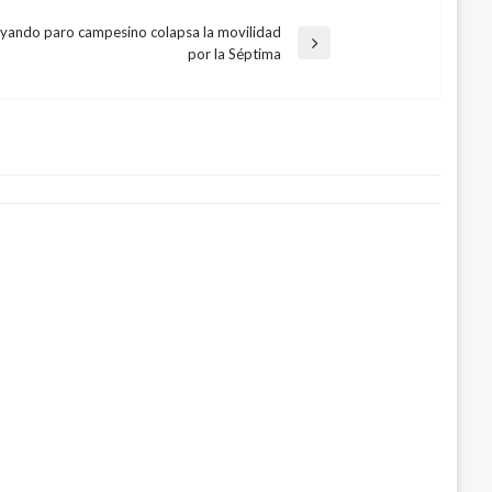
yando paro campesino colapsa la movilidad
por la Séptima
Peñalosa por mejorar la seguridad de
ciembre 21, 2016
ativo de citas para consultas jurídicas
 29, 2022