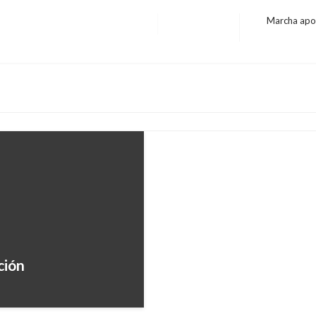
Marcha apo
Entrada
BOGOTÁ
siguiente
Ejército condecora a 
Bogotá
Andres Felipe Gama
miércoles di
BOGOTÁ
Distrito habilita aplic
ción
sobre animales
Giovanni Alarcón M.
lunes agosto