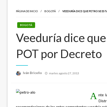
PÁGINA DE INICIO
BOGOTÁ
VEEDURÍA DICE QUE PETRO SE ES
BOGOTÁ
Veeduría dice que 
POT por Decreto
Publicado
Iván Briceño
martes agosto 27, 2013
el
A
nte 
Dist
recomendaciones de los entes competentes y podría estar 