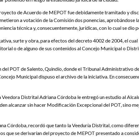
 Proyecto de Acuerdo de MEPOT fue debidamente tramitado y discut
se sometieron a votación de la Comisión dos ponencias, aprobándose
encia técnica y, consecuentemente, jurídicas, con lo cual se dio po
tiva, surte y obra, para efectos del decreto 4002 de 2004, el cual
orial o de alguno de sus contenidos al Concejo Municipal o Distrita
 del POT de Salento, Quindío, donde el Tribunal Administrativo del
 Concejo Municipal dispuso el archivo de la iniciativa. En consecuenc
, la Veedora Distrital Adriana Córdoba le entregó un estudio al Al
den alcanzar sin hacer Modificación Excepcional del POT, sino me
ana Córdoba, recordó que tanto la Veeduría Distrital, como diferen
cos que se derivarían del proyecto de MEPOT presentado a consider