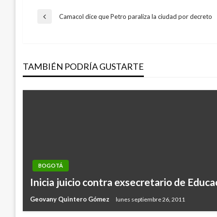
Navegación
Camacol dice que Petro paraliza la ciudad por decreto
Entrada
anterior
de
TAMBIÉN PODRÍA GUSTARTE
entradas
BOGOTÁ
Inicia juicio contra exsecretario de Educa
Geovany Quintero Gómez
lunes septiembre 26, 2011