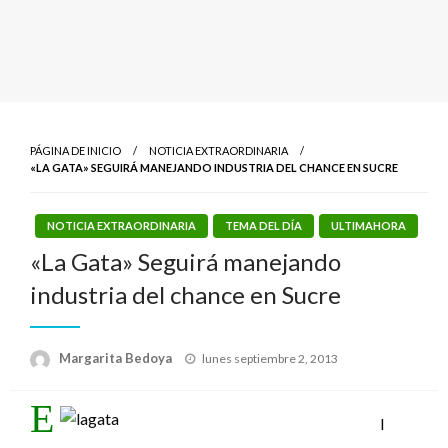
PÁGINA DE INICIO
NOTICIA EXTRAORDINARIA
«LA GATA» SEGUIRÁ MANEJANDO INDUSTRIA DEL CHANCE EN SUCRE
NOTICIA EXTRAORDINARIA
TEMA DEL DÍA
ULTIMAHORA
«La Gata» Seguirá manejando
industria del chance en Sucre
Publicado
Margarita Bedoya
lunes septiembre 2, 2013
el
E
l