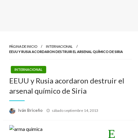
PÁGINA DE INICIO
INTERNACIONAL
EEUU Y RUSIA ACORDARON DESTRUIR EL ARSENAL QUÍMICO DE SIRIA
INTERNACIONAL
EEUU y Rusia acordaron destruir el
arsenal químico de Siria
Publicado
Iván Briceño
sábado septiembre 14, 2013
el
E