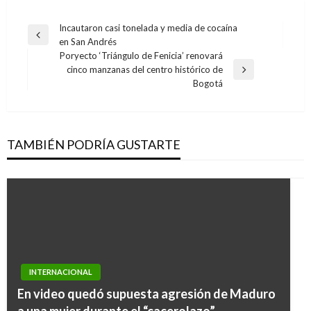
Navegación
Incautaron casi tonelada y media de cocaína
Entrada
en San Andrés
de
anterior
Poryecto ‘Triángulo de Fenicia’ renovará
entradas
cinco manzanas del centro histórico de
Entrada
Bogotá
siguiente
TAMBIÉN PODRÍA GUSTARTE
INTERNACIONAL
INTERNACIONAL
En video quedó supuesta agresión de Maduro
INTERNACIONAL
Es posible una salida pacífica en la península