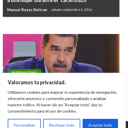
a una mujer durante el “cacerolazo”
Trump afirma que informe sobre bases de
coreana: EE.UU.
Manuel Reyes Beltran
sábado septiembre 3, 2016
misiles de Corea del Norte es «inexacto»
Ariel Cabrera
sábado abril 22, 2017
Ariel Cabrera
miércoles noviembre 14, 2018
INTERNACIONAL
Nicolás Maduro envía un mensaje a Trump:
Valoramos tu privacidad.
¡Yes, peace¡
Utilizamos cookies para mejorar tu experiencia de navegación,
Ariel Cabrera
ofrecerte anuncios o contenido personalizado y analizar
viernes noviembre 14, 2025
nuestro tráfico. Al hacer clic en "Aceptar todo", das tu
consentimiento para el uso de cookies.
Personalizar
Rechazar todo
Aceptar todo