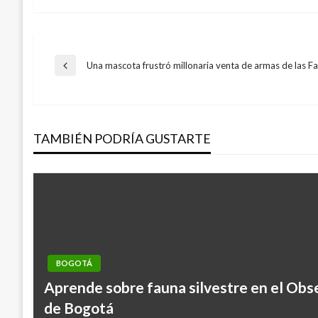
Navegación
Una mascota frustró millonaria venta de armas de las Fa
Entrada
anterior
de
TAMBIÉN PODRÍA GUSTARTE
entradas
BOGOTÁ
Aprende sobre fauna silvestre en el Obs
de Bogotá