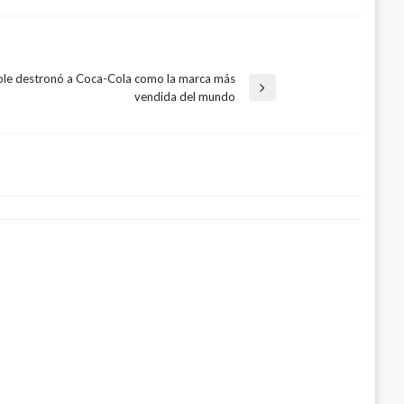
le destronó a Coca-Cola como la marca más
vendida del mundo
es concluye Festival de Verano 2018
to 10, 2018