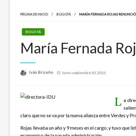
PÁGINA DE INICIO
BOGOTÁ
MARÍA FERNADA ROJAS RENUNCIÓ 
BOGOTÁ
María Fernada Roja
Publicado
Iván Briceño
lunes septiembre 30, 2013
el
L
a dire
salie
claro que no se va por la nueva alianza entre Verdes y Pr
Rojas llevaba un año y 9 meses en el cargo, y tuvo que lid
economico de la pasada administración.