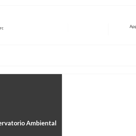
App
rc
Entrada
siguiente
BOGOTÁ
Con grandes actividad
Giovanni Alarcón M.
viernes agos
ervatorio Ambiental