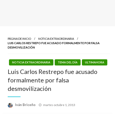
PÁGINA DE INICIO
NOTICIA EXTRAORDINARIA
LUIS CARLOS RESTREPO FUE ACUSADO FORMALMENTE POR FALSA
DESMOVILIZACIÓN
NOTICIA EXTRAORDINARIA
TEMA DEL DÍA
ULTIMAHORA
Luis Carlos Restrepo fue acusado
formalmente por falsa
desmovilización
Publicado
Iván Briceño
martes octubre 1, 2013
el