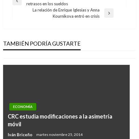
Entrada
retrasos en los sueldos
de
anterior
La relación de Enrique Iglesias y Anna
entradas
Entrada
Kournikova entró en crisis
siguiente
TEMA DEL DÍA
Así fue el choque verbal entre Uribe y Petro en
el Senado
TAMBIÉN PODRÍA GUSTARTE
Ariel Cabrera
miércoles abril 24, 2019
NOTICIA EXTRAORDINARIA
ECONOMÍA
Presidente Duque solicita a Supersalud aplicar
CRC estudia modificaciones a la asimetría
sanciones fuertes contra abusadores del
móvil
sistema
Iván Briceño
martes noviembre 25, 2014