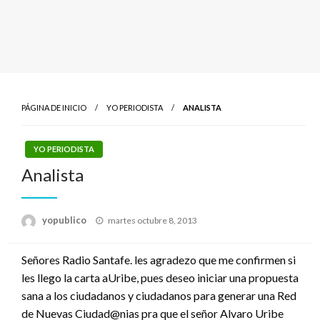
PÁGINA DE INICIO
YO PERIODISTA
ANALISTA
YO PERIODISTA
Analista
Publicado
yopublico
martes octubre 8, 2013
el
Señores Radio Santafe. les agradezo que me confirmen si
les llego la carta aUribe, pues deseo iniciar una propuesta
sana a los ciudadanos y ciudadanos para generar una Red
de Nuevas Ciudad@nias pra que el señor Alvaro Uribe