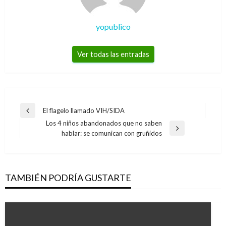
yopublico
Ver todas las entradas
Navegación
El flagelo llamado VIH/SIDA
Entrada
de
Los 4 niños abandonados que no saben
anterior
Entrada
hablar: se comunican con gruñidos
entradas
siguiente
TAMBIÉN PODRÍA GUSTARTE