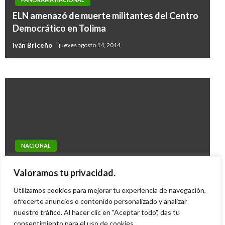
Nos oponemos a que millones de familias
ELN amenazó de muerte militantes del Centro
pierdan subsidios de energía y gas: Senador
Democrático en Tolima
Name
Iván Briceño
jueves agosto 14, 2014
Iván Briceño
miércoles enero 10, 2018
POLÍTICA
NACIONAL
Centro Democrático apoyaría implementación
Ex presidente Gaviria abogó por la
de los acuerdos con las Farc a través del
Valoramos tu privacidad.
legalización de la marihuana
Congreso
Utilizamos cookies para mejorar tu experiencia de navegación,
Iván Briceño
viernes febrero 11, 2011
Andres Felipe Gama
ofrecerte anuncios o contenido personalizado y analizar
miércoles noviembre 2, 2016
nuestro tráfico. Al hacer clic en "Aceptar todo", das tu
consentimiento para el uso de cookies.