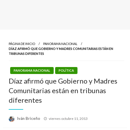
PÁGINA DE INICIO
PANORAMA NACIONAL
DÍAZ AFIRMÓ QUE GOBIERNO Y MADRES COMUNITARIAS ESTÁN EN
TRIBUNAS DIFERENTES
PANORAMA NACIONAL
POLÍTICA
Díaz afirmó que Gobierno y Madres
Comunitarias están en tribunas
diferentes
Publicado
Iván Briceño
viernes octubre 11, 2013
el