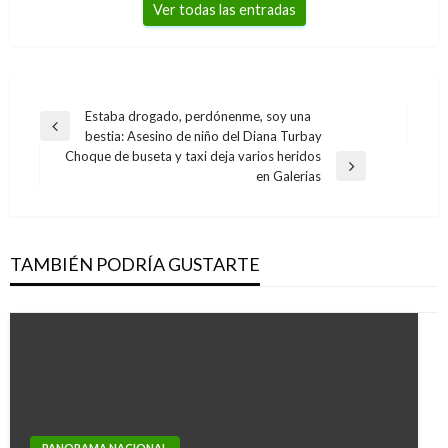
Ver todas las entradas
Navegación
Estaba drogado, perdónenme, soy una
Entrada
bestia: Asesino de niño del Diana Turbay
de
anterior
Choque de buseta y taxi deja varios heridos
entradas
Entrada
en Galerias
siguiente
TAMBIÉN PODRÍA GUSTARTE
PANORAMA NACIONAL
PANORAMA NACIONAL