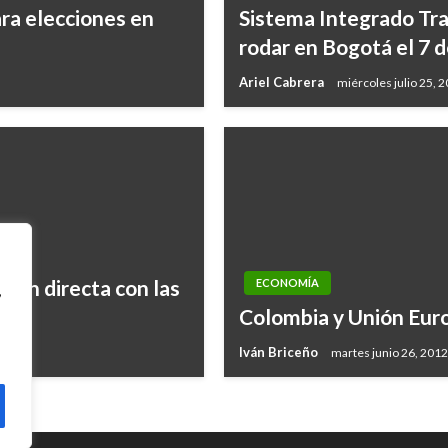
para elecciones en
Sistema Integrado Tr
rodar en Bogotá el 7 
Ariel Cabrera
miércoles julio 25, 
ión directa con las
ECONOMÍA
,
Colombia y Unión Euro
Iván Briceño
martes junio 26, 2012