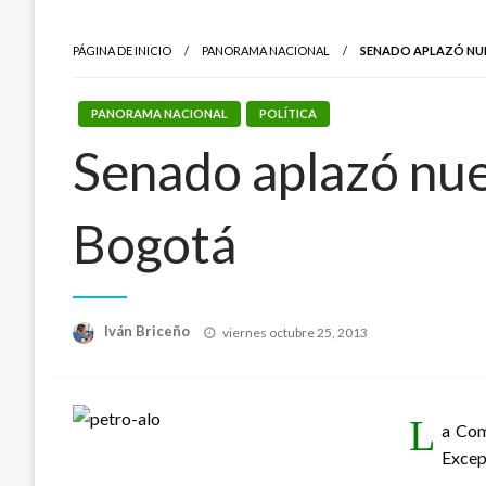
PÁGINA DE INICIO
PANORAMA NACIONAL
SENADO APLAZÓ NUE
PANORAMA NACIONAL
POLÍTICA
Senado aplazó nu
Bogotá
Publicado
Iván Briceño
viernes octubre 25, 2013
el
L
a Com
Excep