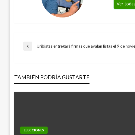
Ver todas
Navegación
Uribistas entregará firmas que avalan listas el 9 de nov
Entrada
anterior
de
TAMBIÉN PODRÍA GUSTARTE
entradas
ELECCIONES