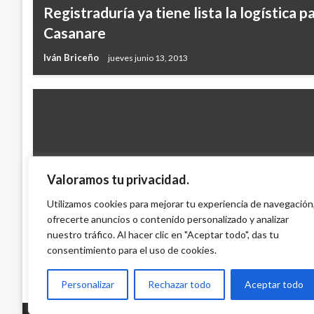
Registraduría ya tiene lista la logística 
Casanare
Iván Briceño
jueves junio 13, 2013
Valoramos tu privacidad.
CONFLICTO ARMADO
Cardenal Castrillón Hoyos anuncia mediac
Utilizamos cookies para mejorar tu experiencia de navegación
ofrecerte anuncios o contenido personalizado y analizar
Farc
nuestro tráfico. Al hacer clic en "Aceptar todo", das tu
Ariel Cabrera
jueves noviembre 26, 2009
consentimiento para el uso de cookies.
Personalizar
Rechazar todo
Aceptar todo