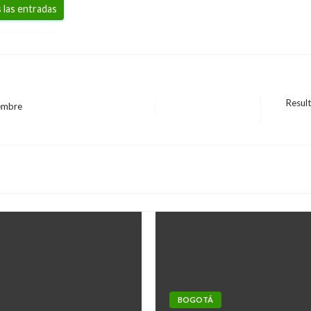
 las entradas
Result
iembre
Entrada
siguiente
BOGOTÁ