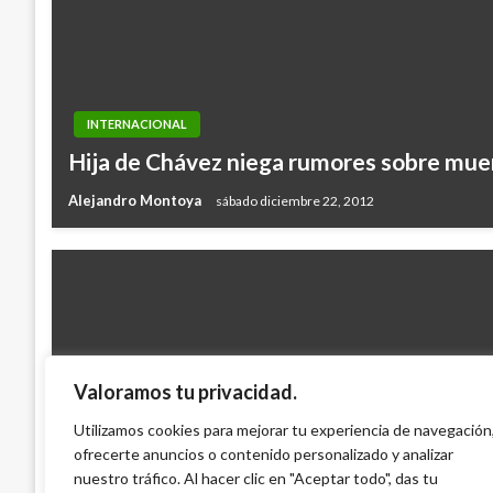
INTERNACIONAL
Hija de Chávez niega rumores sobre mue
Alejandro Montoya
sábado diciembre 22, 2012
Valoramos tu privacidad.
CIENCIA Y TECNOLOGÍA
Rusia comienza a producir fármaco Avifav
Utilizamos cookies para mejorar tu experiencia de navegación
ofrecerte anuncios o contenido personalizado y analizar
19; estará en clínicas el 11 de junio
nuestro tráfico. Al hacer clic en "Aceptar todo", das tu