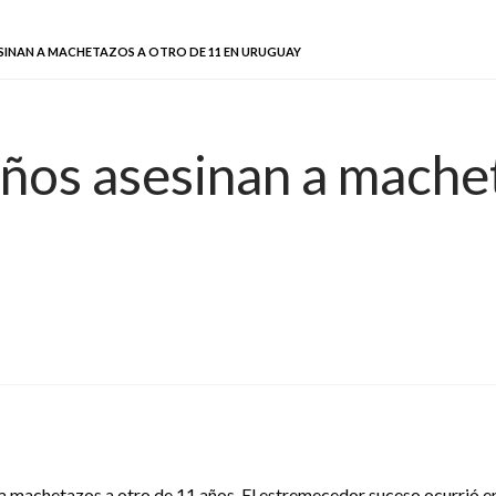
SESINAN A MACHETAZOS A OTRO DE 11 EN URUGUAY
años asesinan a mache
s a machetazos a otro de 11 años. El estremecedor suceso ocurrió 