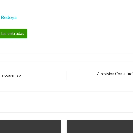
a Bedoya
 las entradas
A revisión Constituc
e Paloquemao
Entrada
siguiente