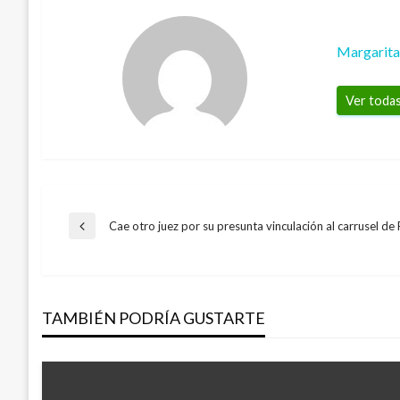
Margarit
Ver todas
Navegación
Cae otro juez por su presunta vinculación al carrusel d
Entrada
anterior
de
TAMBIÉN PODRÍA GUSTARTE
entradas