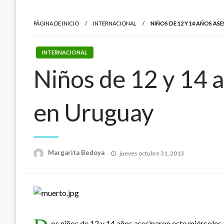
PÁGINA DE INICIO
INTERNACIONAL
NIÑOS DE 12 Y 14 AÑOS A
INTERNACIONAL
Niños de 12 y 14 
en Uruguay
Publicado
Margarita Bedoya
jueves octubre 31, 2013
el
os niños de 12 y 14 años asesinaron este miércole