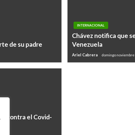
INTERNACIONAL
INTERNACIONAL
Chávez notifica que s
Israel rechaza la soli
rte de su padre
Venezuela
palestinos
Ariel Cabrera
domingo noviembre 
Iván Briceño
sábado enero 16, 202
ir contra el Covid-
,