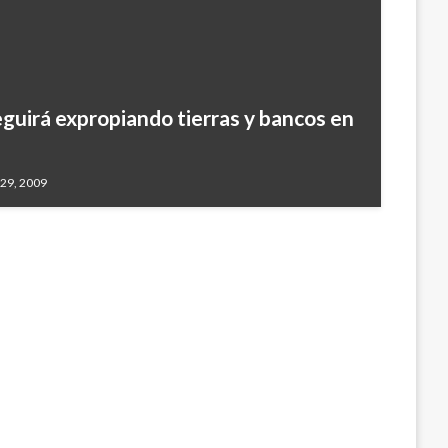
eguirá expropiando tierras y bancos en
citud de vacuna de la OMS para médicos
29, 2009
1