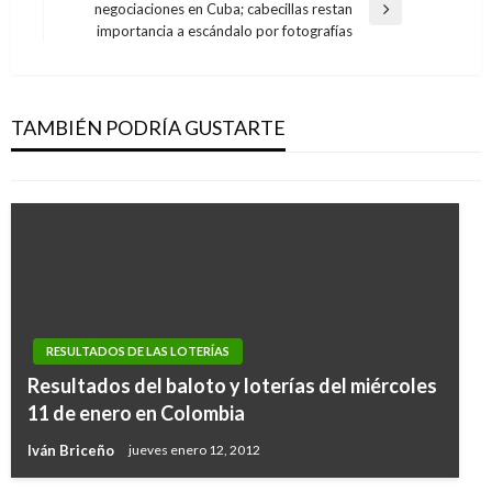
negociaciones en Cuba; cabecillas restan
entradas
Entrada
importancia a escándalo por fotografías
siguiente
NACIONAL
Resultados de las loterías y chances de este
domingo 22 de octubre en Colombia
TAMBIÉN PODRÍA GUSTARTE
Ariel Cabrera
lunes octubre 23, 2017
RESULTADOS DE LAS LOTERÍAS
NACIONAL
Resultados del baloto y loterías del miércoles
Resultados de las loterías y chances de este
11 de enero en Colombia
lunes 12 de agosto en Colombia
Iván Briceño
jueves enero 12, 2012
Ariel Cabrera
martes agosto 13, 2019