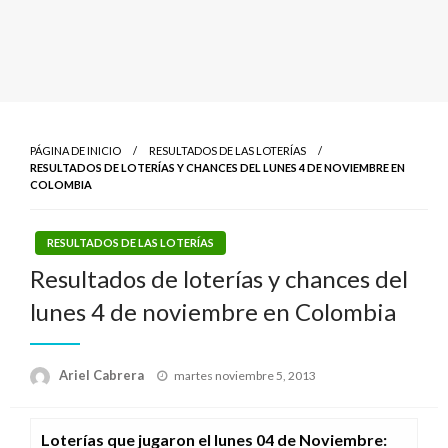
PÁGINA DE INICIO
RESULTADOS DE LAS LOTERÍAS
RESULTADOS DE LOTERÍAS Y CHANCES DEL LUNES 4 DE NOVIEMBRE EN
COLOMBIA
RESULTADOS DE LAS LOTERÍAS
Resultados de loterías y chances del
lunes 4 de noviembre en Colombia
Publicado
Ariel Cabrera
martes noviembre 5, 2013
el
Loterías que jugaron el lunes 04 de Noviembre
: