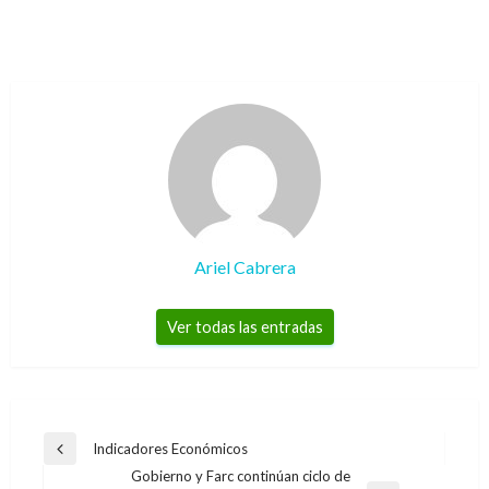
Ariel Cabrera
Ver todas las entradas
Navegación
Indicadores Económicos
Entrada
de
Gobierno y Farc continúan ciclo de
anterior