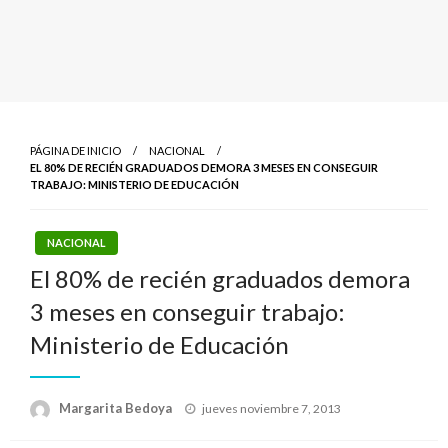
PÁGINA DE INICIO
NACIONAL
EL 80% DE RECIÉN GRADUADOS DEMORA 3 MESES EN CONSEGUIR
TRABAJO: MINISTERIO DE EDUCACIÓN
NACIONAL
El 80% de recién graduados demora
3 meses en conseguir trabajo:
Ministerio de Educación
Publicado
Margarita Bedoya
jueves noviembre 7, 2013
el