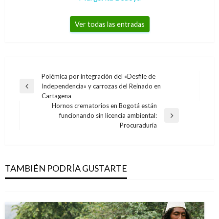
Ver todas las entradas
Navegación
Polémica por integración del «Desfile de
Independencia» y carrozas del Reinado en
de
Entrada
Cartagena
anterior
entradas
Hornos crematorios en Bogotá están
funcionando sin licencia ambiental:
Entrada
Procuraduría
siguiente
NACIONAL
El SENA es modelo de formación para
Guatemala
TAMBIÉN PODRÍA GUSTARTE
Giovanni Alarcón M.
martes octubre 9, 2018