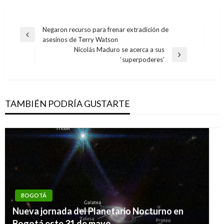
Navegación
Negaron recurso para frenar extradición de
Entrada
asesinos de Terry Watson
de
anterior
Nicolás Maduro se acerca a sus
entradas
Entrada
‘superpoderes’
siguiente
TAMBIÉN PODRÍA GUSTARTE
BOGOTÁ
Nueva jornada del Planetario Nocturno en
Bogotá este 31 de mayo