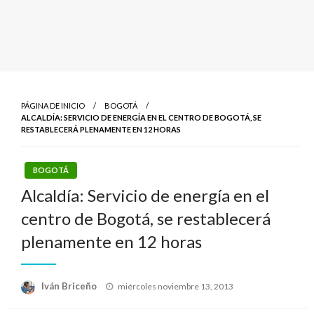
PÁGINA DE INICIO
BOGOTÁ
ALCALDÍA: SERVICIO DE ENERGÍA EN EL CENTRO DE BOGOTÁ, SE
RESTABLECERÁ PLENAMENTE EN 12 HORAS
BOGOTÁ
Alcaldía: Servicio de energía en el
centro de Bogotá, se restablecerá
plenamente en 12 horas
Publicado
Iván Briceño
miércoles noviembre 13, 2013
el