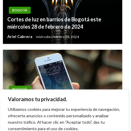
BOGOTÁ
Cortes de luz en barrios de Bogotá este
miércoles 28 de febrero de 2024
Ariel Cabrera
miércoles febrero 28, 2024
BOGOTÁ
Un capturado por vender celulares ‘dummies’
Valoramos tu privacidad.
en San Victorino
Utilizamos cookies para mejorar tu experiencia de navegación,
ofrecerte anuncios o contenido personalizado y analizar
Iván Briceño
miércoles mayo 27, 2020
nuestro tráfico. Al hacer clic en "Aceptar todo", das tu
consentimiento para el uso de cookies.