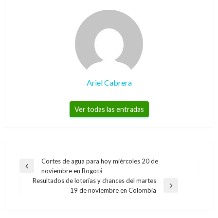
Ariel Cabrera
Ver todas las entradas
Navegación
Cortes de agua para hoy miércoles 20 de
Entrada
noviembre en Bogotá
de
anterior
Resultados de loterías y chances del martes
entradas
Entrada
19 de noviembre en Colombia
siguiente