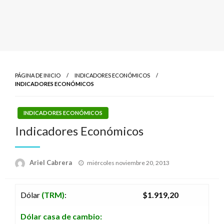
PÁGINA DE INICIO
INDICADORES ECONÓMICOS
INDICADORES ECONÓMICOS
INDICADORES ECONÓMICOS
Indicadores Económicos
Publicado
Ariel Cabrera
miércoles noviembre 20, 2013
el
Dólar
(TRM)
:
$1.919,20
Dólar casa de cambio: