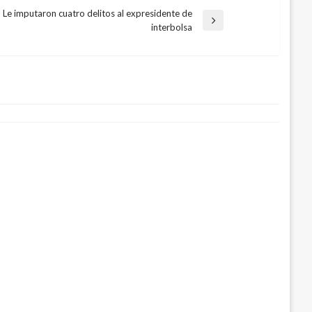
Le imputaron cuatro delitos al expresidente de
ntrada
interbolsa
iguiente
iesgo de violencia sexual en mujeres y
s de Colombia
yo 25, 2017
a defendió actuaciones de la Fuerza
dos heridos dejan disturbios
e 27, 2019