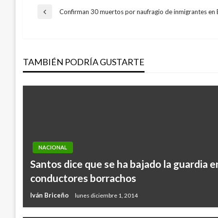
Navegación
Confirman 30 muertos por naufragio de inmigrantes en
Entrada
anterior
de
TAMBIÉN PODRÍA GUSTARTE
entradas
NACIONAL
Santos dice que se ha bajado la guardia 
conductores borrachos
Iván Briceño
lunes diciembre 1, 2014