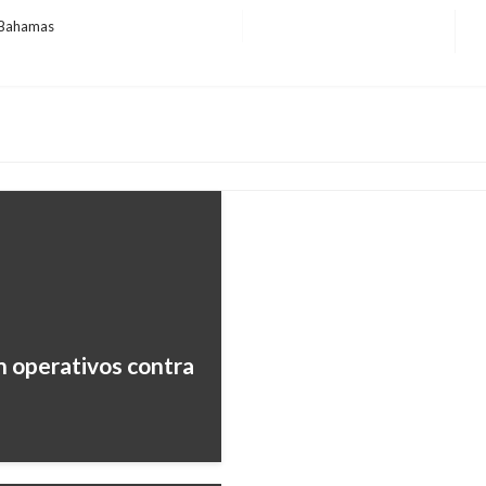
 Bahamas
E
TEMA DEL DÍA
s
Defensoría advierte r
niñas de 85 municipio
Manuel Reyes Beltran
jueves ma
POLÍTICA
en operativos contra
Ministro de la Defens
Pública; 366 uniforma
Ariel Cabrera
miércoles noviembr