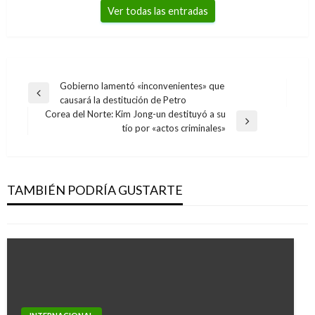
Ver todas las entradas
Navegación
Gobierno lamentó «inconvenientes» que
Entrada
causará la destitución de Petro
de
anterior
Corea del Norte: Kim Jong-un destituyó a su
entradas
Entrada
tío por «actos criminales»
siguiente
INTERNACIONAL
Muere el duque de Westminster uno de los
hombres más ricos del mundo
TAMBIÉN PODRÍA GUSTARTE
Manuel Reyes Beltran
martes agosto 9, 2016