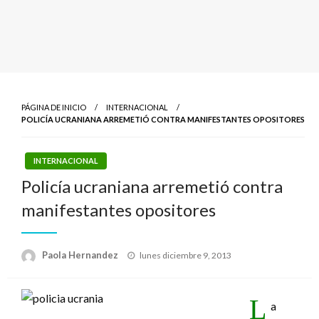
PÁGINA DE INICIO
INTERNACIONAL
POLICÍA UCRANIANA ARREMETIÓ CONTRA MANIFESTANTES OPOSITORES
INTERNACIONAL
Policía ucraniana arremetió contra
manifestantes opositores
Publicado
Paola Hernandez
lunes diciembre 9, 2013
el
L
a