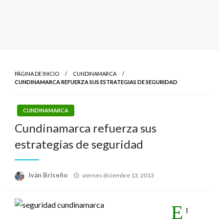
PÁGINA DE INICIO
CUNDINAMARCA
CUNDINAMARCA REFUERZA SUS ESTRATEGIAS DE SEGURIDAD
CUNDINAMARCA
Cundinamarca refuerza sus
estrategias de seguridad
Publicado
Iván Briceño
viernes diciembre 13, 2013
el
E
l