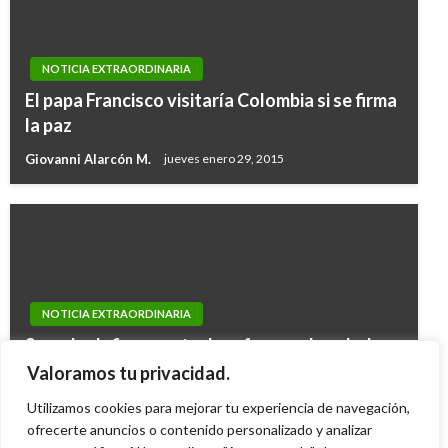
NOTICIA EXTRAORDINARIA
El papa Francisco visitaría Colombia si se firma
la paz
Giovanni Alarcón M.
jueves enero 29, 2015
NOTICIA EXTRAORDINARIA
Senado define suerte de reforma a la salud;
serios reparos hace la Contralora Sandra
Valoramos tu privacidad.
Morelli
Utilizamos cookies para mejorar tu experiencia de navegación,
Ariel Cabrera
ofrecerte anuncios o contenido personalizado y analizar
martes junio 18, 2013