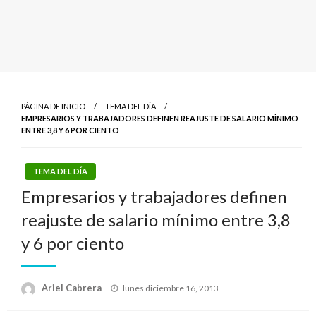
PÁGINA DE INICIO
TEMA DEL DÍA
EMPRESARIOS Y TRABAJADORES DEFINEN REAJUSTE DE SALARIO MÍNIMO
ENTRE 3,8 Y 6 POR CIENTO
TEMA DEL DÍA
Empresarios y trabajadores definen
reajuste de salario mínimo entre 3,8
y 6 por ciento
Publicado
Ariel Cabrera
lunes diciembre 16, 2013
el