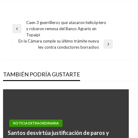
Navegación
Caen 3 guerrilleros que atacaron helicóptero
y robaron remesa del Banco Agrario en
de
Entrada
Topaipí
anterior
entradas
En la Cámara cumple su último trámite nueva
Entrada
ley contra conductores borrachos
siguiente
TAMBIÉN PODRÍA GUSTARTE
NOTICIA EXTRAORDINARIA
Santos desvirtúa justificación de paros y