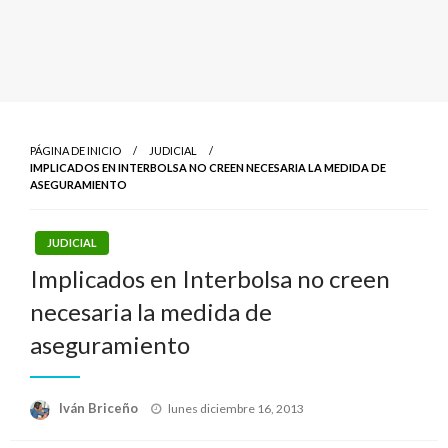
PÁGINA DE INICIO
JUDICIAL
IMPLICADOS EN INTERBOLSA NO CREEN NECESARIA LA MEDIDA DE
ASEGURAMIENTO
JUDICIAL
Implicados en Interbolsa no creen
necesaria la medida de
aseguramiento
Publicado
Iván Briceño
lunes diciembre 16, 2013
el