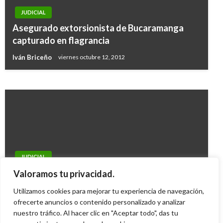
JUDICIAL
JUDICIAL
Asegurado extorsionista de Bucaramanga
A la cárcel dos ciudadanos españoles por
capturado en flagrancia
intentar sacar droga de Colombia
Iván Briceño
viernes octubre 12, 2012
Andres Felipe Gama
lunes septiembre 18, 2017
JUDICIAL
Una nueva condena recibirá Emilio Tapia en
Valoramos tu privacidad.
proceso por el carrusel de la contratación
Utilizamos cookies para mejorar tu experiencia de navegación,
Giovanni Alarcón M.
ofrecerte anuncios o contenido personalizado y analizar
jueves mayo 21, 2015
nuestro tráfico. Al hacer clic en "Aceptar todo", das tu