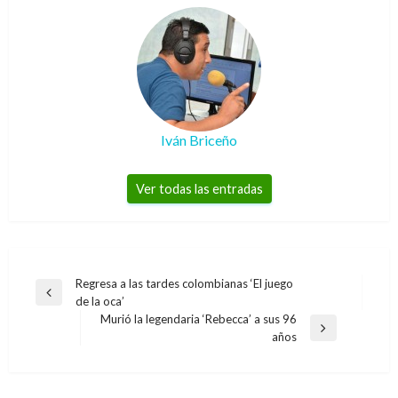
Iván Briceño
Ver todas las entradas
Navegación
Regresa a las tardes colombianas ‘El juego
Entrada
de la oca’
de
anterior
Murió la legendaria ‘Rebecca’ a sus 96
entradas
Entrada
años
siguiente