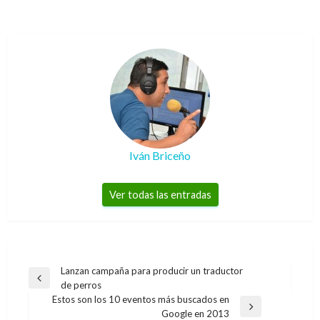
Iván Briceño
Ver todas las entradas
Navegación
Lanzan campaña para producir un traductor
Entrada
de perros
de
anterior
Estos son los 10 eventos más buscados en
entradas
Entrada
Google en 2013