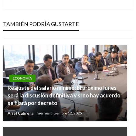
siguiente
ECONOMÍA
Exitosa colocación fondo inmobiliario
Davivienda Corredores
TAMBIÉN PODRÍA GUSTARTE
Manuel Reyes Beltran
lunes septiembre 24, 2018
ECONOMÍA
Reajuste del salario mínimo: El próximo lunes
será la discusión definitiva y si no hay acuerdo
se fijará por decreto
Ariel Cabrera
viernes diciembre 12, 2025