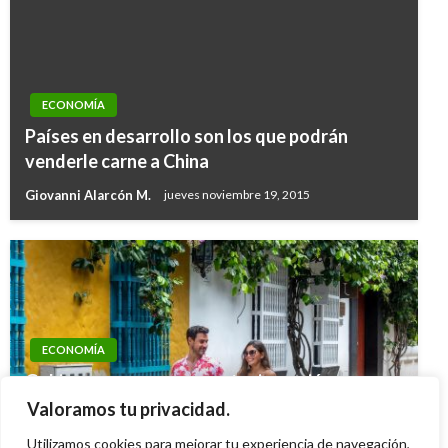
ECONOMÍA
Países en desarrollo son los que podrán
venderle carne a China
Giovanni Alarcón M.
jueves noviembre 19, 2015
ECONOMÍA
Gobierno propone aumentar inversión en
turismo sostenible para atraer a 7,5 millones
Valoramos tu privacidad.
de turistas
Utilizamos cookies para mejorar tu experiencia de navegación,