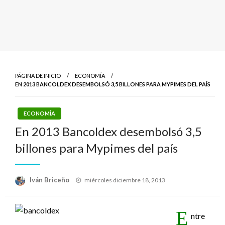
PÁGINA DE INICIO
ECONOMÍA
EN 2013 BANCOLDEX DESEMBOLSÓ 3,5 BILLONES PARA MYPIMES DEL PAÍS
ECONOMÍA
En 2013 Bancoldex desembolsó 3,5
billones para Mypimes del país
Publicado
Iván Briceño
miércoles diciembre 18, 2013
el
E
ntre