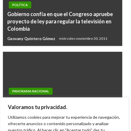
POLÍTICA
Gobierno confía en que el Congreso apruebe
proyecto de ley para regular la televisión en
Colombia
Geovany Quintero Gómez
miércoles noviembre 30, 2011
PANORAMA NACIONAL
POLÍTICA
Santos adelanta férrea defensa de la reforma
Critican a Donald Trump por especular sobre
Valoramos tu privacidad.
tributaria
un amaño en los comicios
Utilizamos cookies para mejorar tu experiencia de navegación,
Iván Briceño
jueves noviembre 27, 2014
Andres Felipe Gama
ofrecerte anuncios o contenido personalizado y analizar
martes noviembre 8, 2016
nuestro tráfico. Al hacer clic en "Aceptar todo", das tu