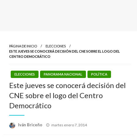
PÁGINA DE INICIO
ELECCIONES
ESTE JUEVES SE CONOCERÁ DECISIÓN DEL CNE SOBRE EL LOGO DEL
CENTRO DEMOCRÁTICO
ELECCIONES
PANORAMA NACIONAL
POLÍTICA
Este jueves se conocerá decisión del
CNE sobre el logo del Centro
Democrático
Publicado
Iván Briceño
martes enero 7, 2014
el