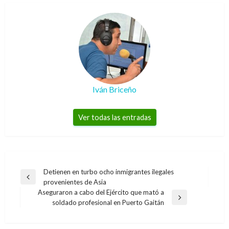
Iván Briceño
Ver todas las entradas
Navegación
Detienen en turbo ocho inmigrantes ilegales
Entrada
provenientes de Asia
de
anterior
Aseguraron a cabo del Ejército que mató a
entradas
Entrada
soldado profesional en Puerto Gaitán
siguiente