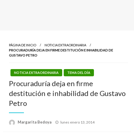
PÁGINA DE INICIO
NOTICIA EXTRAORDINARIA
PROCURADURÍA DEJA EN FIRME DESTITUCIÓN E INHABILIDAD DE
GUSTAVO PETRO
NOTICIA EXTRAORDINARIA
TEMA DEL DÍA
Procuraduría deja en firme
destitución e inhabilidad de Gustavo
Petro
Publicado
Margarita Bedoya
lunes enero 13, 2014
el