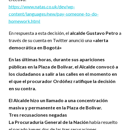
https://www.natas.co.uk/dev/wp-
content/languages/new/pay-someone-to-do-
homework.html
En respuesta a esta decisión, el
alcalde Gustavo Petro
a
través de su cuenta en Twitter anunció una
«alerta
democrática en Bogotá»
En las últimas horas, durante sus apariciones
públicas en la Plaza de Bolívar, el Alcalde convocó a
los ciudadanos a salir a las calles en el momento en
el que el procurador Ordóñez ratifique la decisión
en su contra.
El Alcalde hizo un llamado a una concentración
masiva y permanente en la Plaza de Bolívar.
Tres recusaciones negadas
La Procuraduría General de la Nación
había resuelto
el pasado jueves dos de las tres recusaciones