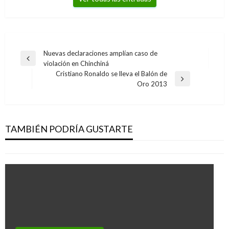
Navegación
Nuevas declaraciones amplían caso de
Entrada
violación en Chinchiná
de
anterior
Cristiano Ronaldo se lleva el Balón de
entradas
Entrada
Oro 2013
siguiente
NOTICIA EXTRAORDINARIA
Uribe le hace balance de 6 años al gobierno:
Presidente Santos No Vamos Bien
TAMBIÉN PODRÍA GUSTARTE
Ariel Cabrera
lunes agosto 8, 2016