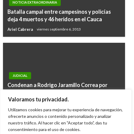
NOTICIA EXTRAORDINARIA
Batalla campal entre campesinos y policías
deja 4 muertos y 46 heridos en el Cauca
Ariel Cabrera
viernes septiembre 6, 2013
JUDICIAL
Condenan a Rodrigo Jaramillo Correa por
NOTICIA EXTRAORDINARIA
defraudación de más de $200 mil millones en
Gobierno busca comprar otras dos millones de
Valoramos tu privacidad.
Interbolsa
vacunas para cubrir a venezolanos
Utilizamos cookies para mejorar tu experiencia de navegación,
Ariel Cabrera
miércoles junio 17, 2015
Iván Briceño
ofrecerte anuncios o contenido personalizado y analizar
martes febrero 9, 2021
nuestro tráfico. Al hacer clic en "Aceptar todo", das tu
consentimiento para el uso de cookies.