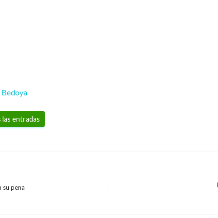
a Bedoya
 las entradas
n su pena
Entra
siguie