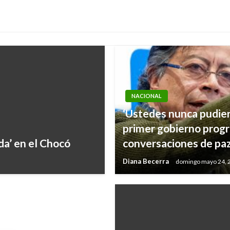
NACIONAL
‘Ustedes nunca pudier
primer gobierno progr
el Gobierno ha
a’ en el Chocó
conversaciones de paz’
dente Duque
Diana Becerra
domingo mayo 24, 