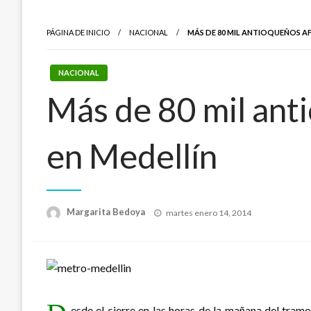
PÁGINA DE INICIO
NACIONAL
MÁS DE 80 MIL ANTIOQUEÑOS A
NACIONAL
Más de 80 mil ant
en Medellín
Publicado
Margarita Bedoya
martes enero 14, 2014
el
esde el cierre en las horas de la mañana del tramo