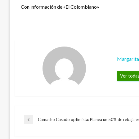
Con información de «El Colombiano»
Margarit
Ver todas
Navegación
Camacho Casado optimista: Planea un 50% de rebaja e
Entrada
anterior