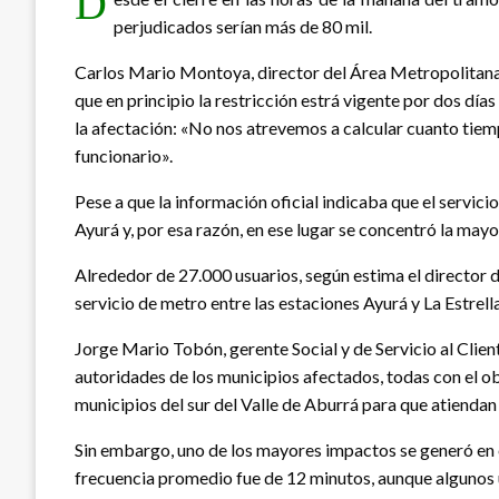
D
perjudicados serían más de 80 mil.
Carlos Mario Montoya, director del Área Metropolitana, 
que en principio la restricción estrá vigente por dos dí
la afectación: «No nos atrevemos a calcular cuanto tiemp
funcionario».
Pese a que la información oficial indicaba que el servici
Ayurá y, por esa razón, en ese lugar se concentró la may
Alrededor de 27.000 usuarios, según estima el director d
servicio de metro entre las estaciones Ayurá y La Estrella
Jorge Mario Tobón, gerente Social y de Servicio al Clie
autoridades de los municipios afectados, todas con el obj
municipios del sur del Valle de Aburrá para que atiendan
Sin embargo, uno de los mayores impactos se generó en e
frecuencia promedio fue de 12 minutos, aunque algunos u