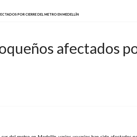
FECTADOS POR CIERRE DEL METRO EN MEDELLÍN
ioqueños afectados po
 sur del metro en Medellín, varios usuarios han sido afectados por