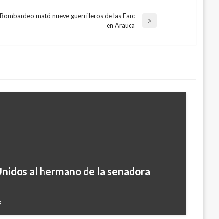
Bombardeo mató nueve guerrilleros de las Farc
ntrada
en Arauca
guiente
Unidos al hermano de la senadora
3