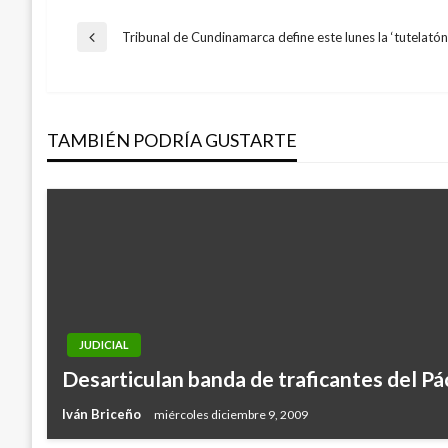
Navegación
Tribunal de Cundinamarca define este lunes la ‘tutelatón
Entrada
anterior
de
TAMBIÉN PODRÍA GUSTARTE
entradas
JUDICIAL
Desarticulan banda de traficantes del Pác
Iván Briceño
miércoles diciembre 9, 2009