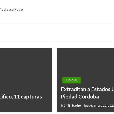
’ del caso Petro
E
si
JUDICIAL
Extraditan a Estados 
ifico, 11 capturas
Piedad Córdoba
Iván Briceño
jueves enero 19, 202