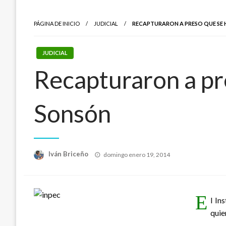
PÁGINA DE INICIO
JUDICIAL
RECAPTURARON A PRESO QUE SE 
JUDICIAL
Recapturaron a pre
Sonsón
Publicado
Iván Briceño
domingo enero 19, 2014
el
E
l In
quie