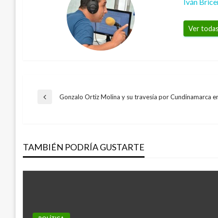
Iván Bric
Ver todas
Navegación
Gonzalo Ortiz Molina y su travesía por Cundinamarca en
Entrada
anterior
de
TAMBIÉN PODRÍA GUSTARTE
entradas