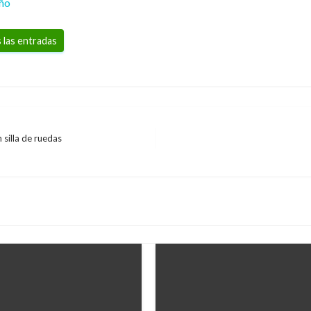
eño
 las entradas
 silla de ruedas