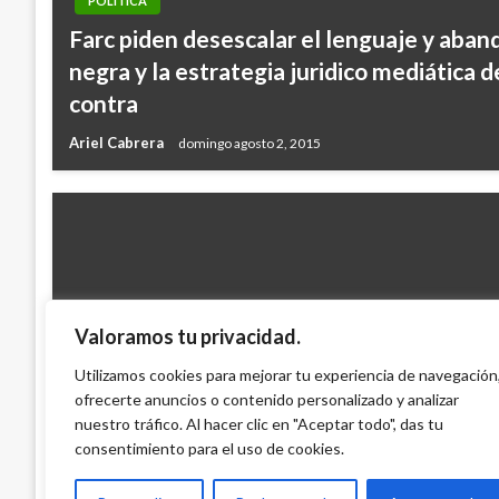
POLÍTICA
Farc piden desescalar el lenguaje y aba
negra y la estrategia juridico mediática de
contra
Ariel Cabrera
domingo agosto 2, 2015
Valoramos tu privacidad.
PANORAMA NACIONAL
Utilizamos cookies para mejorar tu experiencia de navegación
ofrecerte anuncios o contenido personalizado y analizar
Parlamentarias Andinas marcharon en ‘Mu
nuestro tráfico. Al hacer clic en "Aceptar todo", das tu
Iván Briceño
viernes noviembre 22, 2013
consentimiento para el uso de cookies.