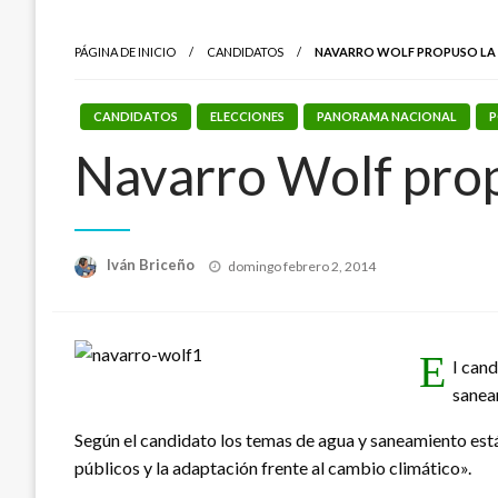
PÁGINA DE INICIO
CANDIDATOS
NAVARRO WOLF PROPUSO LA 
CANDIDATOS
ELECCIONES
PANORAMA NACIONAL
P
Navarro Wolf propu
Publicado
Iván Briceño
domingo febrero 2, 2014
el
E
l can
saneam
Según el candidato los temas de agua y saneamiento están 
públicos y la adaptación frente al cambio climático».