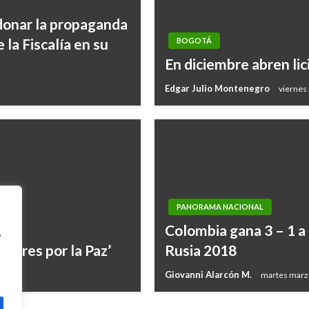
ndonar la propaganda
 la Fiscalía en su
BOGOTÁ
En diciembre abren lic
Edgar Julio Montenegro
viernes
PANORAMA NACIONAL
Colombia gana 3 – 1 a
,
jeres por la Paz’
Rusia 2018
Giovanni Alarcón M.
martes marz