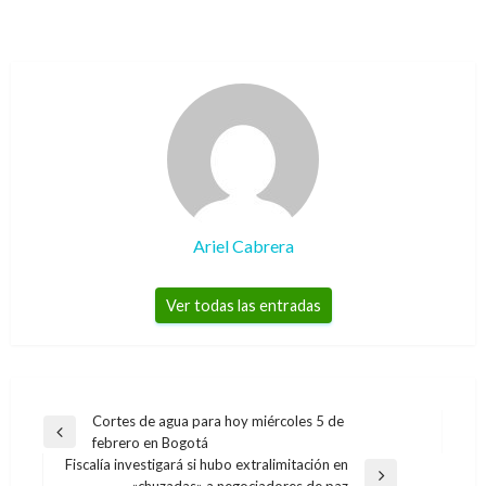
Ariel Cabrera
Ver todas las entradas
Navegación
Cortes de agua para hoy miércoles 5 de
Entrada
febrero en Bogotá
de
anterior
Fiscalía investigará si hubo extralimitación en
entradas
Entrada
«chuzadas» a negociadores de paz