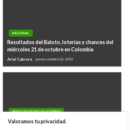
NACIONAL
Resultados del Baloto, loterías y chances del
miércoles 21 de octubre en Colombia
Ariel Cabrera
jueves octubre 22, 2015
RESULTADOS DE LAS LOTERÍAS
Loterías y chances que jugaron el martes 5 de
Valoramos tu privacidad.
enero en Colombia