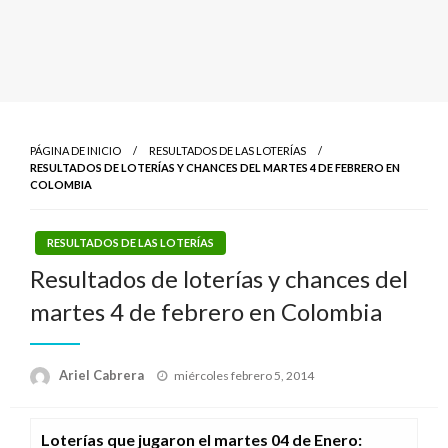
PÁGINA DE INICIO
RESULTADOS DE LAS LOTERÍAS
RESULTADOS DE LOTERÍAS Y CHANCES DEL MARTES 4 DE FEBRERO EN
COLOMBIA
RESULTADOS DE LAS LOTERÍAS
Resultados de loterías y chances del
martes 4 de febrero en Colombia
Publicado
Ariel Cabrera
miércoles febrero 5, 2014
el
Loterías que jugaron el martes 04 de Enero
: