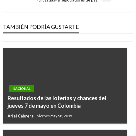
siguiente
NACIONAL
Resultados de las loterías y chances de este
lunes 25 de febrero en Colombia
TAMBIÉN PODRÍA GUSTARTE
Ariel Cabrera
martes febrero 26, 2019
NACIONAL
Resultados de las loterías y chances del
jueves 7 de mayo en Colombia
Ariel Cabrera
viernes mayo 8, 2015