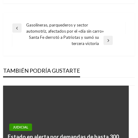
Navegación
Gasolineras, parquederos y sector
Entrada
automotriz, afectados por el «día sin carro»
de
anterior
Santa Fe derrotó a Patriotas y sumó su
entradas
Entrada
tercera victoria
siguiente
TAMBIÉN PODRÍA GUSTARTE
JUDICIAL
JUDICIAL
Estado en alerta por demandas de hasta 300