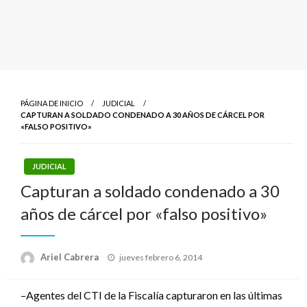
PÁGINA DE INICIO
JUDICIAL
CAPTURAN A SOLDADO CONDENADO A 30 AÑOS DE CÁRCEL POR
«FALSO POSITIVO»
JUDICIAL
Capturan a soldado condenado a 30
años de cárcel por «falso positivo»
Publicado
Ariel Cabrera
jueves febrero 6, 2014
el
–Agentes del CTI de la Fiscalía capturaron en las últimas