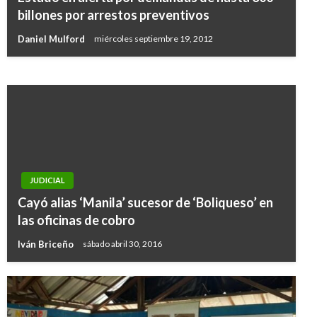
Conductor de bus imputado por homicidio
billones por arrestos preventivos
culposo de un transeúnte
Daniel Mulford
miércoles septiembre 19, 2012
Manuel Reyes Beltran
viernes enero 24, 2020
JUDICIAL
Cayó alias ‘Manila’ sucesor de ‘Boliqueso’ en
las oficinas de cobro
Iván Briceño
sábado abril 30, 2016