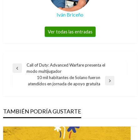
Iván Briceño
Ver todas las entradas
Navegación
Call of Duty: Advanced Warfare presenta el
Entrada
modo multijugador
de
anterior
10 mil habitantes de Solano fueron
entradas
Entrada
atendidos en jornada de apoyo gratuita
siguiente
TAMBIÉN PODRÍA GUSTARTE