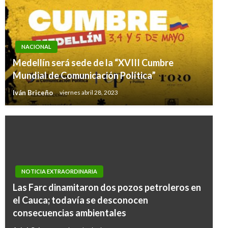
NACIONAL
Medellín será sede de la “XVIII Cumbre
Mundial de Comunicación Política”
Iván Briceño
viernes abril 28, 2023
NOTICIA EXTRAORDINARIA
NACIONAL
Las Farc dinamitaron dos pozos petroleros en
Procurador pide al gobierno fijar líneas
el Cauca; todavía se desconocen
límitantes del mar territorial colombiano en el
consecuencias ambientales
Caribe