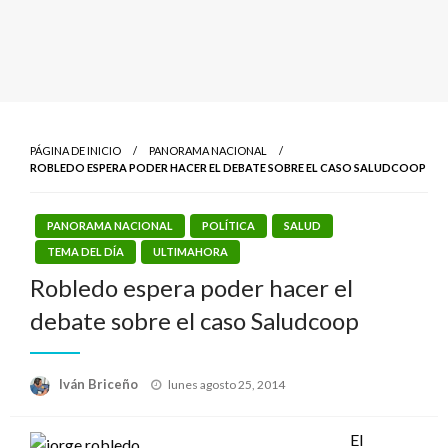
PÁGINA DE INICIO
PANORAMA NACIONAL
ROBLEDO ESPERA PODER HACER EL DEBATE SOBRE EL CASO SALUDCOOP
PANORAMA NACIONAL
POLÍTICA
SALUD
TEMA DEL DÍA
ULTIMAHORA
Robledo espera poder hacer el
debate sobre el caso Saludcoop
Publicado
Iván Briceño
lunes agosto 25, 2014
el
El