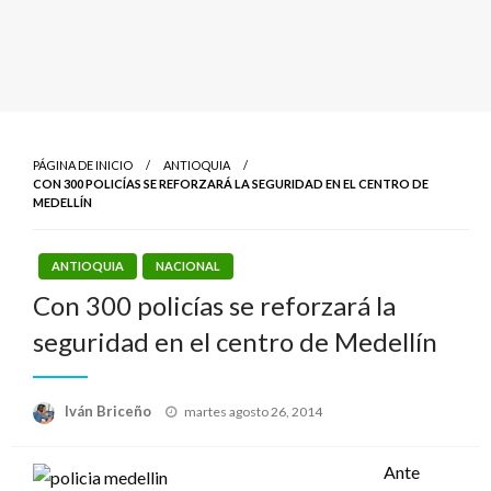
PÁGINA DE INICIO
ANTIOQUIA
CON 300 POLICÍAS SE REFORZARÁ LA SEGURIDAD EN EL CENTRO DE
MEDELLÍN
ANTIOQUIA
NACIONAL
Con 300 policías se reforzará la
seguridad en el centro de Medellín
Publicado
Iván Briceño
martes agosto 26, 2014
el
Ante