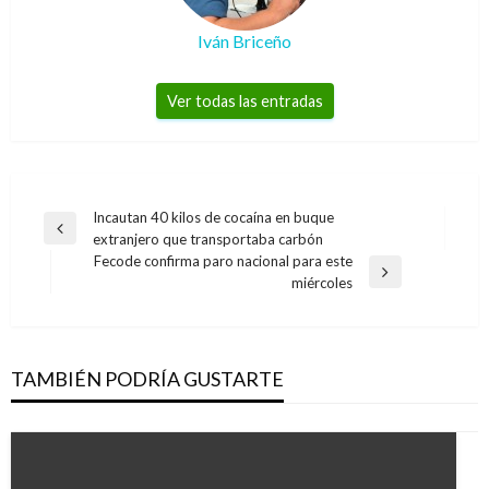
Iván Briceño
Ver todas las entradas
Navegación
Incautan 40 kilos de cocaína en buque
Entrada
extranjero que transportaba carbón
de
anterior
Fecode confirma paro nacional para este
entradas
Entrada
miércoles
siguiente
TAMBIÉN PODRÍA GUSTARTE