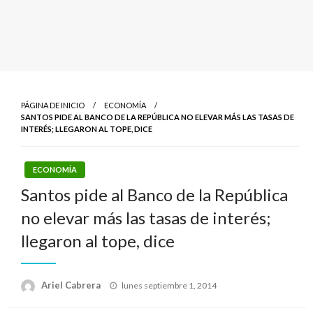
PÁGINA DE INICIO
ECONOMÍA
SANTOS PIDE AL BANCO DE LA REPÚBLICA NO ELEVAR MÁS LAS TASAS DE
INTERÉS; LLEGARON AL TOPE, DICE
ECONOMÍA
Santos pide al Banco de la República
no elevar más las tasas de interés;
llegaron al tope, dice
Publicado
Ariel Cabrera
lunes septiembre 1, 2014
el