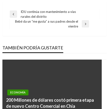
Navegación
IDU continúa con mantenimiento a vías
Entrada
rurales del distrito
de
anterior
Bebé da un “me gusta” a sus padres desde el
entradas
Entrada
vientre
siguiente
TAMBIÉN PODRÍA GUSTARTE
ECONOMÍA
200 Millones de dólares costó primera etapa
de nuevo Centro Comercial en Chía