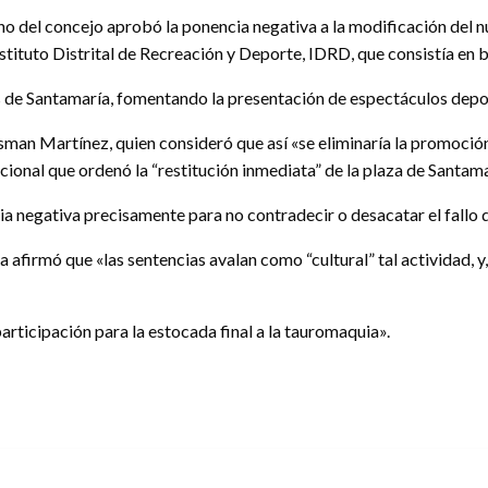
no del concejo aprobó la ponencia negativa a la modificación del n
nstituto Distrital de Recreación y Deporte, IDRD, que consistía en 
s de Santamaría, fomentando la presentación de espectáculos deporti
an Martínez, quien consideró que así «se eliminaría la promoción d
cional que ordenó la “restitución inmediata” de la plaza de Santama
a negativa precisamente para no contradecir o desacatar el fallo de
afirmó que «las sentencias avalan como “cultural” tal actividad, y
participación para la estocada final a la tauromaquia».