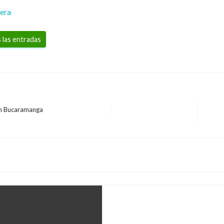
rera
 las entradas
en Bucaramanga
Entra
BOGOTÁ
sigui
En un 200% se increme
estaciones de TransM
Andres Felipe Gama
viernes sept