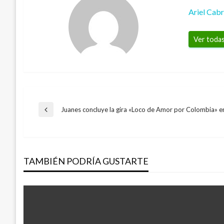
Ariel Cab
Ver todas
Navegación
Juanes concluye la gira «Loco de Amor por Colombia» 
Entrada
anterior
de
TAMBIÉN PODRÍA GUSTARTE
entradas