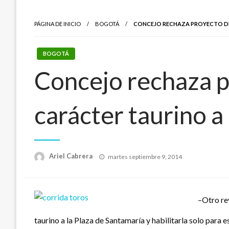
PÁGINA DE INICIO
BOGOTÁ
CONCEJO RECHAZA PROYECTO DE
BOGOTÁ
Concejo rechaza pr
carácter taurino a
Publicado
Ariel Cabrera
martes septiembre 9, 2014
el
–Otro rev
taurino a la Plaza de Santamaría y habilitarla solo para e