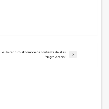
Gaula capturó al hombre de confianza de alias
da
“Negro Acacio”
ente
nta la frecuencia de lavado de las
ilenio
iembre 15, 2017