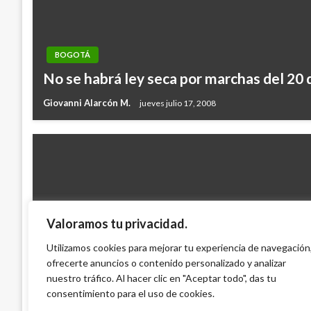
BOGOTÁ
No se habrá ley seca por marchas del 20 
Giovanni Alarcón M.
jueves julio 17, 2008
Valoramos tu privacidad.
BOGOTÁ
Utilizamos cookies para mejorar tu experiencia de navegación
ofrecerte anuncios o contenido personalizado y analizar
Más de 7 mil jóvenes han cursado grado 1
nuestro tráfico. Al hacer clic en "Aceptar todo", das tu
Mary Gomez
viernes febrero 20, 2015
consentimiento para el uso de cookies.