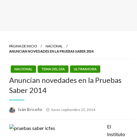
PÁGINA DE INICIO
NACIONAL
ANUNCIAN NOVEDADES EN LA PRUEBAS SABER 2014
NACIONAL
TEMA DEL DÍA
ULTIMAHORA
Anuncian novedades en la Pruebas
Saber 2014
Publicado
Iván Briceño
lunes septiembre 15, 2014
el
El
Instituto