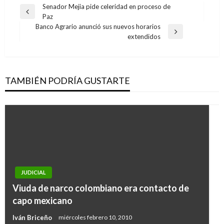
Navegación
Senador Mejia pide celeridad en proceso de
Entrada
Paz
de
anterior
Banco Agrario anunció sus nuevos horarios
entradas
Entrada
extendidos
siguiente
TAMBIÉN PODRÍA GUSTARTE
JUDICIAL
TEMA DEL DÍA
Viuda de narco colombiano era contacto de
Colombia se metió a cuartos de final de la
capo mexicano
Copa América al derrotar 2-1 a Paraguay
Iván Briceño
miércoles febrero 10, 2010