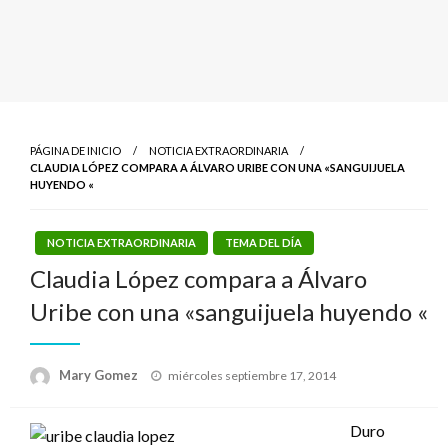
PÁGINA DE INICIO
NOTICIA EXTRAORDINARIA
CLAUDIA LÓPEZ COMPARA A ÁLVARO URIBE CON UNA «SANGUIJUELA
HUYENDO «
NOTICIA EXTRAORDINARIA
TEMA DEL DÍA
Claudia López compara a Álvaro
Uribe con una «sanguijuela huyendo «
Publicado
Mary Gomez
miércoles septiembre 17, 2014
el
Duro