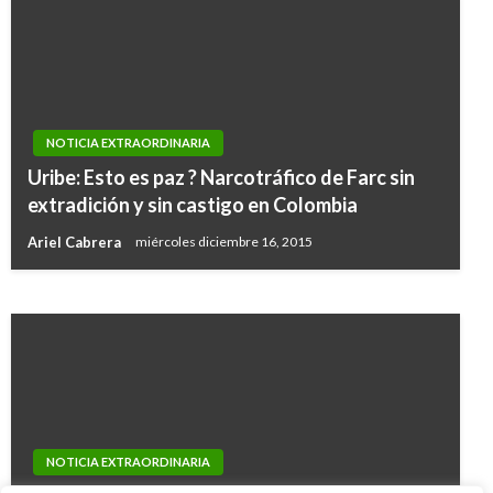
TEMA DEL DÍA
NOTICIA EXTRAORDINARIA
Chuzadas ilegales: Inteligencia Militar será
Uribe: Esto es paz ? Narcotráfico de Farc sin
reestructurada y sometida a nuevos métodos
extradición y sin castigo en Colombia
de control
Ariel Cabrera
miércoles diciembre 16, 2015
Ariel Cabrera
miércoles mayo 13, 2020
NOTICIA EXTRAORDINARIA
NOTICIA EXTRAORDINARIA