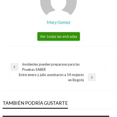
Mary Gomez
Ver todas las entradas
Navegación
Invidentes pueden preparase para las
Entrada
Pruebas SABER
de
anterior
Entre enero y julio asesinaron a 54 mujeres
entradas
Entrada
en Bogotá
siguiente
TAMBIÉN PODRÍA GUSTARTE