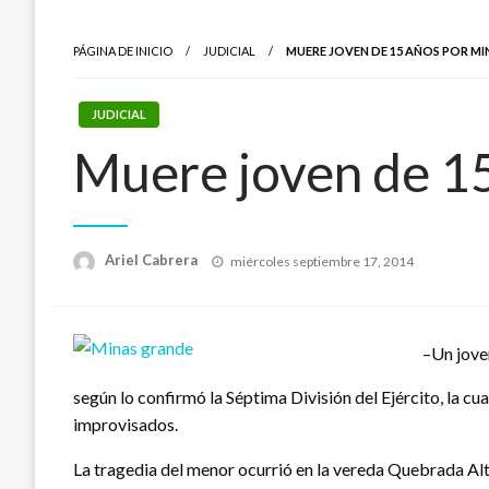
PÁGINA DE INICIO
JUDICIAL
MUERE JOVEN DE 15 AÑOS POR MI
JUDICIAL
Muere joven de 15
Publicado
Ariel Cabrera
miércoles septiembre 17, 2014
el
–Un jove
según lo confirmó la Séptima División del Ejército, la cua
improvisados.
La tragedia del menor ocurrió en la vereda Quebrada Al