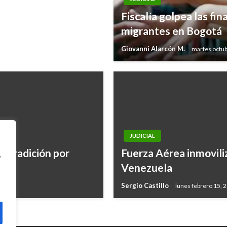
Fiscalía golpea las fin
migrantes en Bogotá
Giovanni Alarcón M.
martes octub
JUDICIAL
extradición por
Fuerza Aérea inmovili
,
Venezuela
Sergio Castillo
lunes febrero 15, 