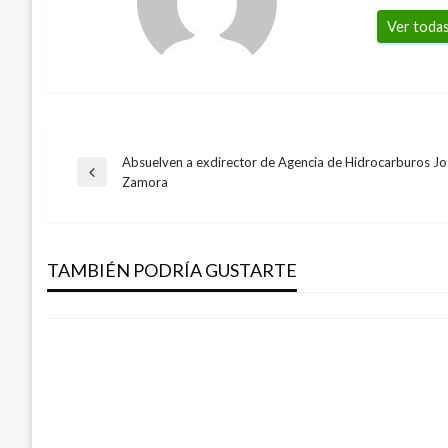
Ver todas
Absuelven a exdirector de Agencia de Hidrocarburos 
Navegación
Entrada
Zamora
JUDICIAL
anterior
de
Cárcel a cuatro sujetos por hurto a resid
establecimientos comerciales
TAMBIÉN PODRÍA GUSTARTE
entradas
Manuel Reyes Beltran
martes febrero 13, 2018