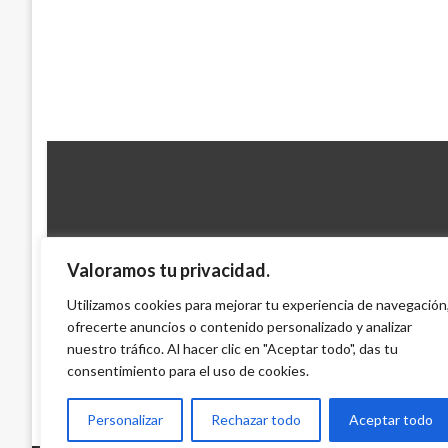
Valoramos tu privacidad.
JUDICIAL
Capturado narcotraficante solicitado en 
Utilizamos cookies para mejorar tu experiencia de navegación
ofrecerte anuncios o contenido personalizado y analizar
Honduras
nuestro tráfico. Al hacer clic en "Aceptar todo", das tu
Iván Briceño
sábado febrero 1, 2014
consentimiento para el uso de cookies.
Personalizar
Rechazar todo
Aceptar todo