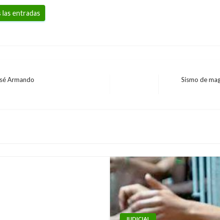
 las entradas
José Armando
Sismo de magn
Entrada
siguiente
encias y
JUDICIAL