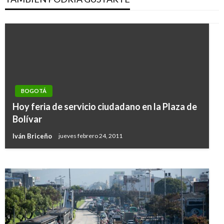
BOGOTÁ
BOGOTÁ
Hoy feria de servicio ciudadano en la Plaza de
Estudian opción de carriles preferenciales
Bolívar
para quienes compartan el carro
Iván Briceño
jueves febrero 24, 2011
Manuel Reyes Beltran
jueves septiembre 1, 2016