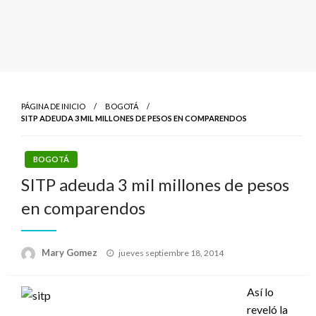
PÁGINA DE INICIO
BOGOTÁ
SITP ADEUDA 3 MIL MILLONES DE PESOS EN COMPARENDOS
BOGOTÁ
SITP adeuda 3 mil millones de pesos
en comparendos
Publicado
Mary Gomez
jueves septiembre 18, 2014
el
Así lo
reveló la