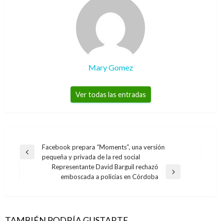
Mary Gomez
Ver todas las entradas
Navegación
Facebook prepara “Moments”, una versión
Entrada
pequeña y privada de la red social
de
anterior
Representante David Barguil rechazó
entradas
Entrada
emboscada a policías en Córdoba
siguiente
TAMBIÉN PODRÍA GUSTARTE