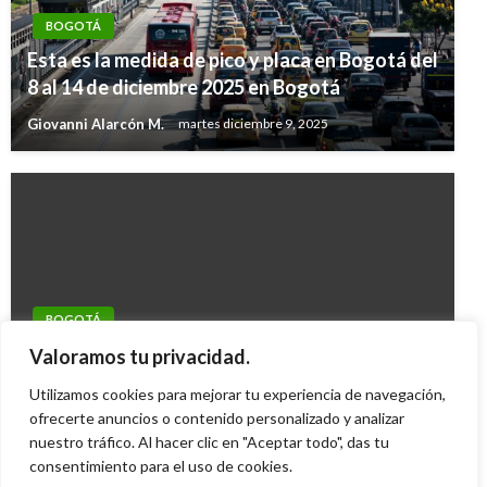
BOGOTÁ
Esta es la medida de pico y placa en Bogotá del
8 al 14 de diciembre 2025 en Bogotá
Giovanni Alarcón M.
martes diciembre 9, 2025
BOGOTÁ
Por obras habrá cierres en la Calle 92 con
Valoramos tu privacidad.
Avenida NQS
Utilizamos cookies para mejorar tu experiencia de navegación,
Giovanni Alarcón M.
ofrecerte anuncios o contenido personalizado y analizar
jueves octubre 19, 2017
nuestro tráfico. Al hacer clic en "Aceptar todo", das tu
consentimiento para el uso de cookies.