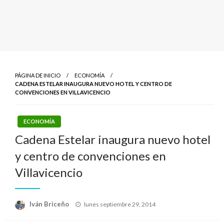
PÁGINA DE INICIO
ECONOMÍA
CADENA ESTELAR INAUGURA NUEVO HOTEL Y CENTRO DE
CONVENCIONES EN VILLAVICENCIO
ECONOMÍA
Cadena Estelar inaugura nuevo hotel
y centro de convenciones en
Villavicencio
Publicado
Iván Briceño
lunes septiembre 29, 2014
el