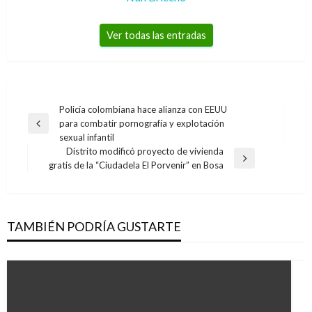
Ver todas las entradas
Navegación
Policía colombiana hace alianza con EEUU
para combatir pornografía y explotación
de
Entrada
sexual infantil
anterior
entradas
Distrito modificó proyecto de vivienda
Entrada
gratis de la “Ciudadela El Porvenir” en Bosa
siguiente
TAMBIÉN PODRÍA GUSTARTE