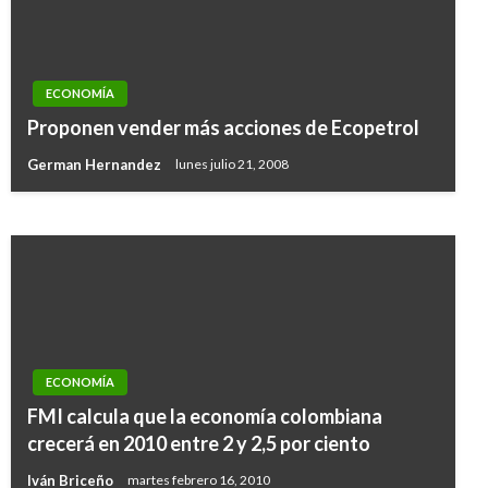
ECONOMÍA
ECONOMÍA
El 59% de las transacciones bancarias se hace
Proponen vender más acciones de Ecopetrol
a través de Internet
German Hernandez
lunes julio 21, 2008
Manuel Reyes Beltran
miércoles agosto 8, 2018
ECONOMÍA
FMI calcula que la economía colombiana
crecerá en 2010 entre 2 y 2,5 por ciento
Iván Briceño
martes febrero 16, 2010