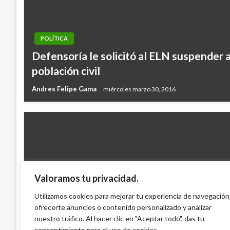
POLÍTICA
Defensoría le solicitó al ELN suspender a
población civil
Andres Felipe Gama
miércoles marzo 30, 2016
Valoramos tu privacidad.
PANORAMA NACIONAL
Las Farc y Gobierno abordan participación
Utilizamos cookies para mejorar tu experiencia de navegación
ofrecerte anuncios o contenido personalizado y analizar
guerrilla
nuestro tráfico. Al hacer clic en "Aceptar todo", das tu
Iván Briceño
lunes agosto 12, 2013
consentimiento para el uso de cookies.