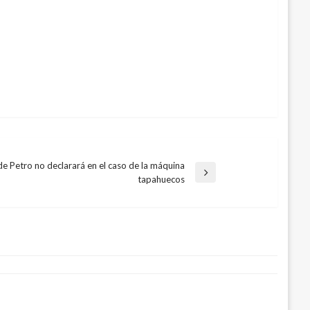
de Petro no declarará en el caso de la máquina
a
tapahuecos
te
 debate conversión de Coldeportes en
e
4, 2018