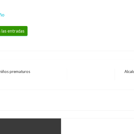
eño
 las entradas
niños prematuros
Alcal
Entrad
POLÍTICA
siguien
Se aprueba en primer
Ministerio del Deport
Ariel Cabrera
miércoles octubre 2