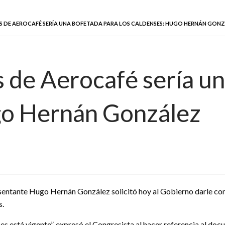
 DE AEROCAFÉ SERÍA UNA BOFETADA PARA LOS CALDENSES: HUGO HERNÁN GON
 de Aerocafé sería un
go Hernán González
sentante Hugo Hernán González solicitó hoy al Gobierno darle con
s.
s está vigente”, expresó el Congresista al hacer referencia al do