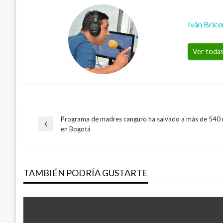
Iván Bric
Ver todas
Programa de madres canguro ha salvado a más de 540 
Navegación
Entrada
en Bogotá
anterior
de
TAMBIÉN PODRÍA GUSTARTE
entradas