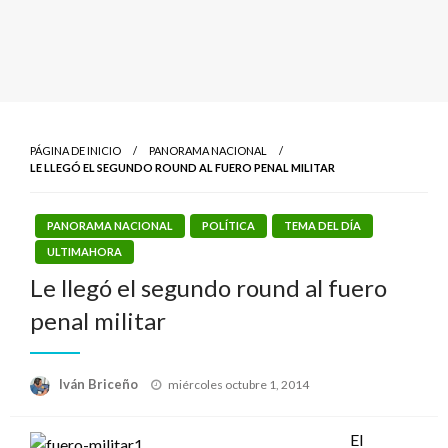
PÁGINA DE INICIO
PANORAMA NACIONAL
LE LLEGÓ EL SEGUNDO ROUND AL FUERO PENAL MILITAR
PANORAMA NACIONAL
POLÍTICA
TEMA DEL DÍA
ULTIMAHORA
Le llegó el segundo round al fuero
penal militar
Publicado
Iván Briceño
miércoles octubre 1, 2014
el
El