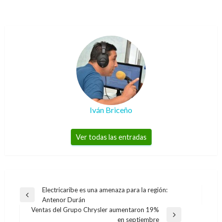
Iván Briceño
Ver todas las entradas
Navegación
Electricaribe es una amenaza para la región:
Entrada
Antenor Durán
de
anterior
Ventas del Grupo Chrysler aumentaron 19%
entradas
Entrada
en septiembre