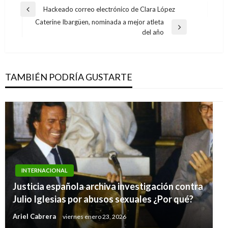
Navegación
Hackeado correo electrónico de Clara López
Entrada
de
Caterine Ibargüen, nominada a mejor atleta
anterior
Entrada
del año
entradas
siguiente
TAMBIÉN PODRÍA GUSTARTE
INTERNACIONAL
Justicia española archiva investigación contra
Julio Iglesias por abusos sexuales ¿Por qué?
Ariel Cabrera
viernes enero 23, 2026