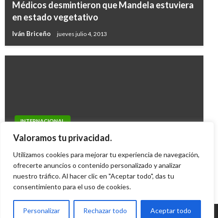
Médicos desmintieron que Mandela estuviera
en estado vegetativo
Iván Briceño
jueves julio 4, 2013
INTERNACIONAL
Canal de Panamá opera con «normalidad» tras
Valoramos tu privacidad.
hundimiento de buque venezolano
Utilizamos cookies para mejorar tu experiencia de navegación,
Manuel Reyes Beltran
ofrecerte anuncios o contenido personalizado y analizar
lunes enero 25, 2016
nuestro tráfico. Al hacer clic en "Aceptar todo", das tu
consentimiento para el uso de cookies.
Personalizar
Rechazar todo
Aceptar todo
© Radio Santa Fe 1070 am