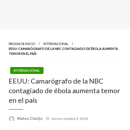
PÁGINA DE INICIO
INTERNACIONAL
EEUU: CAMARÓGRAFO DE LA NBC CONTAGIADO DE ÉBOLA AUMENTA
TEMOR EN EL PAÍS
INTERNACIONAL
EEUU: Camarógrafo de la NBC
contagiado de ébola aumenta temor
en el país
Publicado
Mateo Clavijo
viernes octubre 3, 2014
el