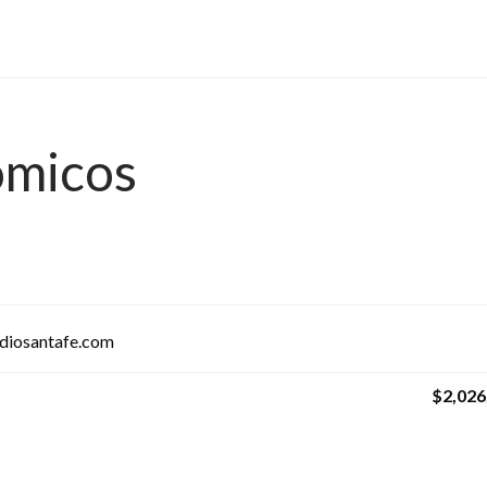
ómicos
adiosantafe.com
$2,026